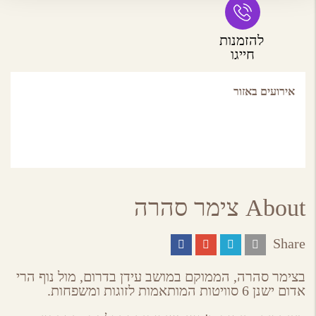
להזמנות
חייגו
אירועים באזור
About צימר סהרה
Share
Share
Share
Share
Share
on
on
on
by
ebook
Google
Twitter
Email
בצימר סהרה, הממוקם במושב עידן בדרום, מול נוף הרי
Plus
אדום ישנן 6 סוויטות המותאמות לזוגות ומשפחות.