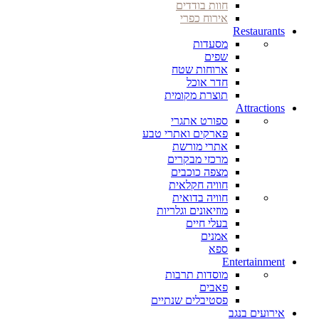
חוות בודדים
אירוח כפרי
Restaurants
מסעדות
שפים
ארוחות שטח
חדר אוכל
תוצרת מקומית
Attractions
ספורט אתגרי
פארקים ואתרי טבע
אתרי מורשת
מרכזי מבקרים
מצפה כוכבים
חוויה חקלאית
חוויה בדואית
מוזיאונים וגלריות
בעלי חיים
אמנים
ספא
Entertainment
מוסדות תרבות
פאבים
פסטיבלים שנתיים
אירועים בנגב