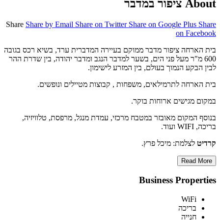
About ציפור במדבר
Share
Share by Email
Share on Twitter
Share on Google Plus
Share
on Facebook
בית הארחה ציפור מדבר ממוקם בעיירה המדברית ערד, בשיא רכס בגובה
600 מ"ר מעל פני הים, בשער למדבר הנגב ומדבר יהודה, בין שדרת ההר
לבין הבקע הנמוך בעולם, בין המזרע לישימון.
בית הארחה לתרמילאים, משפחות , קבוצות מטיילים ונופשים.
במקום מגישים ארוחות בוקר.
בנוסף המקום מאובזר במטבח מרכזי, עמדת מנגל, מרפסת, טלוויזיה,
בריכה, WIFI ועוד.
קרדיט
לצלמת: מיכל פרץ.
Read More
Business Properties
WiFi
בריכה
חנייה