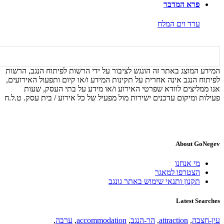
פרא המדבר
ערד וים המלח
המידע המוצג באתר זה הונגש לציבור על ידי הרשות לפיתוח הנגב, הרשות
לפיתוח הנגב אינה אחרית על תקינות המידע ו/או קיום ותפעול האירועים,
אנו ממליצים לוודא שפרטי האירוע ו/או מידע על בתי העסק, שעות
פעילות ומיקום עדכנים ישירות מול מפעיל של כל אירוע / בית עסק. ט.ל.ח
About GoNegev
מי אנחנו
הצטרפו למאגר
תקנון ותנאי שימוש באתר גונגב
Latest Searches
עין-חצבה
,
attraction
,
הר-הנגב
,
accommodation
,
ערבה
,