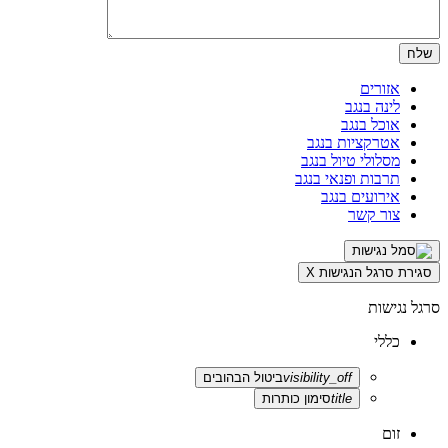
אזורים
לינה בנגב
אוכל בנגב
אטרקציות בנגב
מסלולי טיול בנגב
תרבות ופנאי בנגב
אירועים בנגב
צור קשר
סגירת סרגל הנגישות
X
סרגל נגישות
כללי
visibility_off
ביטול הבהובים
title
סימון כותרות
זום