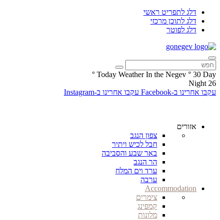
דלג לתפריט ראשי
דלג לתוכן מרכזי
דלג לפוטר
°
Today Weather In the Negev
°
30
Day
Night
26
עקבו אחרינו ב-Facebook
עקבו אחרינו ב-Instagram
אזורים
צפון הנגב
חבל לכיש ויתיר
באר שבע והסביבה
הר הנגב
ערד וים המלח
ערבה
Accommodation
צימרים
קמפינג
מלונות