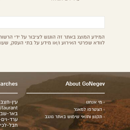
המידע המוצג באתר זה הונגש לציבור על ידי הרשות 
לוודא שפרטי האירוע ו/או מידע על בתי העסק, שעות
earches
About GoNegev
עין-חצב
מי אנחנו
staurant
הצטרפו למאגר
באר-שבע
תקנון ותנאי שימוש באתר גונגב
ערד-וים
חבל-לכיש