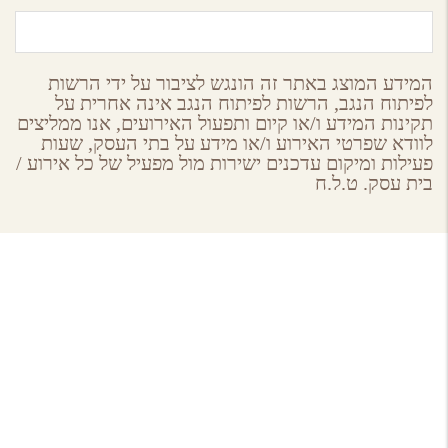
המידע המוצג באתר זה הונגש לציבור על ידי הרשות
לפיתוח הנגב, הרשות לפיתוח הנגב אינה אחרית על
תקינות המידע ו/או קיום ותפעול האירועים, אנו ממליצים
לוודא שפרטי האירוע ו/או מידע על בתי העסק, שעות
פעילות ומיקום עדכנים ישירות מול מפעיל של כל אירוע /
בית עסק. ט.ל.ח
About GoNegev
מי אנחנו
הצטרפו למאגר
תקנון ותנאי שימוש באתר גונגב