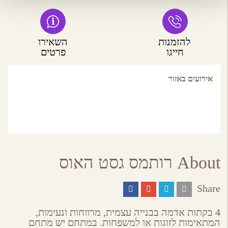
להזמנות
השאירו
חייגו
פרטים
אירועים באזור
About רותמס גסט האוס
Share
Share
Share
Share
Share
on
on
on
by
ebook
Google
Twitter
Email
4 בקתות אדמה בבנייה עצמית, מרווחות ונעימות,
Plus
המתאימות לזוגות או למשפחות. במתחם יש מתחם