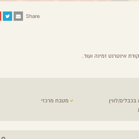
Share
Share
Share
Share
Share
on
on
on
by
Facebook
Google
Twitter
Email
Plus
ודת אינטרנט זמינה ועוד.
 בכבלים/לווין
מטבח מרכזי