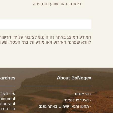
דימונה,
באר שבע והסביבה
המידע המוצג באתר זה הונגש לציבור על ידי הרשות 
לוודא שפרטי האירוע ו/או מידע על בתי העסק, שעות
earches
About GoNegev
עין-חצב
מי אנחנו
tainment
הצטרפו למאגר
staurant
תקנון ותנאי שימוש באתר גונגב
הר-הנגב