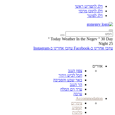
דלג לתפריט ראשי
דלג לתוכן מרכזי
דלג לפוטר
°
Today Weather In the Negev
°
30
Day
Night
25
עקבו אחרינו ב-Facebook
עקבו אחרינו ב-Instagram
אזורים
צפון הנגב
חבל לכיש ויתיר
באר שבע והסביבה
הר הנגב
ערד וים המלח
ערבה
Accommodation
צימרים
קמפינג
מלונות