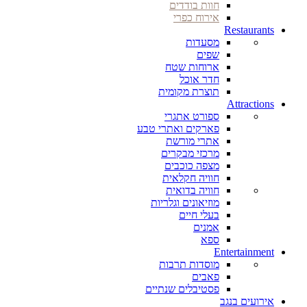
חוות בודדים
אירוח כפרי
Restaurants
מסעדות
שפים
ארוחות שטח
חדר אוכל
תוצרת מקומית
Attractions
ספורט אתגרי
פארקים ואתרי טבע
אתרי מורשת
מרכזי מבקרים
מצפה כוכבים
חוויה חקלאית
חוויה בדואית
מוזיאונים וגלריות
בעלי חיים
אמנים
ספא
Entertainment
מוסדות תרבות
פאבים
פסטיבלים שנתיים
אירועים בנגב