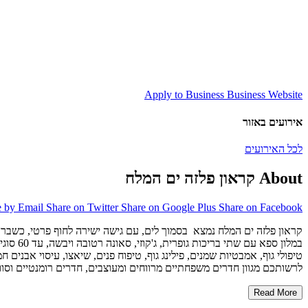
Apply to Business
Business Website
אירועים באזור
לכל האירועים
About קראון פלזה ים המלח
e by Email
Share on Twitter
Share on Google Plus
Share on Facebook
קראון פלזה ים המלח נמצא בסמוך לים, עם גישה ישירה לחוף פרטי, כשברק
במלון ספא עם שתי בריכות גופרית, ג'קוזי, סאונה רטובה ויבשה, עד 60 סוגי טיפול ומגוון עיסויים:
טיפולי גוף, אמבטיות שמנים, פילינג גוף, טיפוח פנים, שיאצו, עיסוי אבנים ח
לרשותכם מגוון חדרים משפחתיים מרווחים ומעוצבים, חדרים רומנטיים וסווי
Read More