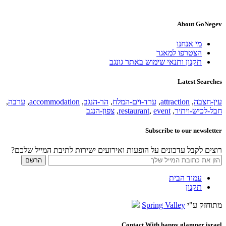
About GoNegev
מי אנחנו
הצטרפו למאגר
תקנון ותנאי שימוש באתר גונגב
Latest Searches
עין-חצבה
,
attraction
,
ערד-וים-המלח
,
הר-הנגב
,
accommodation
,
ערבה
,
חבל-לכיש-ויתיר
,
event
,
restaurant
,
צפון-הנגב
Subscribe to our newsletter
רוצים לקבל עדכונים על הופעות ואירועים ישירות לתיבת המייל שלכם?
עמוד הבית
תקנון
מתוחזק ע"י
Spring Valley
Contact With happy glamper israel