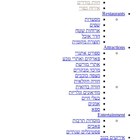
חוות בודדים
אירוח כפרי
Restaurants
מסעדות
שפים
ארוחות שטח
חדר אוכל
תוצרת מקומית
Attractions
ספורט אתגרי
פארקים ואתרי טבע
אתרי מורשת
מרכזי מבקרים
מצפה כוכבים
חוויה חקלאית
חוויה בדואית
מוזיאונים וגלריות
בעלי חיים
אמנים
ספא
Entertainment
מוסדות תרבות
פאבים
פסטיבלים שנתיים
אירועים בנגב