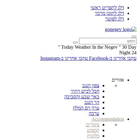
דלג לתפריט ראשי
דלג לתוכן מרכזי
דלג לפוטר
°
Today Weather In the Negev
°
30
Day
Night
24
עקבו אחרינו ב-Facebook
עקבו אחרינו ב-Instagram
אזורים
צפון הנגב
חבל לכיש ויתיר
באר שבע והסביבה
הר הנגב
ערד וים המלח
ערבה
Accommodation
צימרים
קמפינג
מלונות