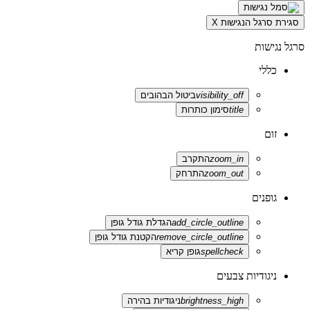
סגירת סרגל הנגישות
X
סרגל נגישות
כללי
visibility_off
ביטול הבהובים
title
סימון כותרות
זום
zoom_in
התקרב
zoom_out
התרחק
גופנים
add_circle_outline
הגדלת גודל גופן
remove_circle_outline
הקטנת גודל גופן
spellcheck
גופן קריא
ניגודיות צבעים
brightness_high
ניגודיות בהירה