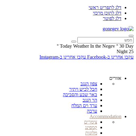
דלג לתפריט ראשי
דלג לתוכן מרכזי
דלג לפוטר
°
Today Weather In the Negev
°
30
Day
Night
25
עקבו אחרינו ב-Facebook
עקבו אחרינו ב-Instagram
אזורים
צפון הנגב
חבל לכיש ויתיר
באר שבע והסביבה
הר הנגב
ערד וים המלח
ערבה
Accommodation
צימרים
קמפינג
מלונות