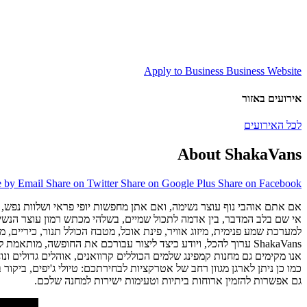
Apply to Business
Business Website
אירועים באזור
לכל האירועים
About ShakaVans
e by Email
Share on Twitter
Share on Google Plus
Share on Facebook
אם אתם אוהבי נוף עוצר נשימה, ואם אתן מחפשות יופי פראי ושלוות נפש, ב-ShakaVans מציעים לכם את חווית הטיול האולטימטיב
אי שם בלב המדבר, בין אדמה לתכול שמיים, בשלהי מכתש רמון עוצר הנשימה, 
למערכת שמע פנימית, מיזוג אוויר, פינת אוכל, מטבח הכולל תנור, כיריים, מ
ShakaVans ערוך להכל, ויודע כיצד ליצור עבורכם את החופשה, מותאמת לכם אישית.
אנו מקימים גם מחנות קמפינג שלמים הכוללים קרוואנים, אוהלים גדולים ונו
כמו כן ניתן לארגן מגוון רחב של אטרקציות לבחירתכם: טיולי ג'יפים, ביקור 
גם אפשרות להזמין ארוחות ביתיות וטעימות ישירות למחנה שלכם.