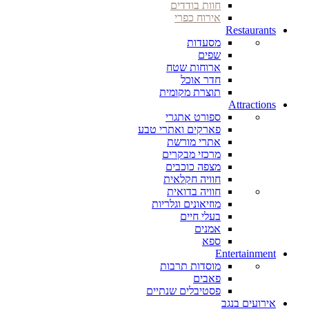
חוות בודדים
אירוח כפרי
Restaurants
מסעדות
שפים
ארוחות שטח
חדר אוכל
תוצרת מקומית
Attractions
ספורט אתגרי
פארקים ואתרי טבע
אתרי מורשת
מרכזי מבקרים
מצפה כוכבים
חוויה חקלאית
חוויה בדואית
מוזיאונים וגלריות
בעלי חיים
אמנים
ספא
Entertainment
מוסדות תרבות
פאבים
פסטיבלים שנתיים
אירועים בנגב