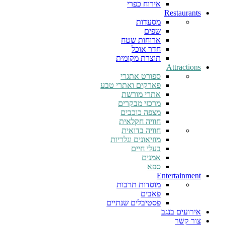
אירוח כפרי
Restaurants
מסעדות
שפים
ארוחות שטח
חדר אוכל
תוצרת מקומית
Attractions
ספורט אתגרי
פארקים ואתרי טבע
אתרי מורשת
מרכזי מבקרים
מצפה כוכבים
חוויה חקלאית
חוויה בדואית
מוזיאונים וגלריות
בעלי חיים
אמנים
ספא
Entertainment
מוסדות תרבות
פאבים
פסטיבלים שנתיים
אירועים בנגב
צור קשר