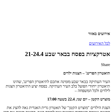
אירועים באזור
לכל האירועים
אטרקציות בפסח בבאר שבע 21-24.4
Share
Share
Share
Share
Share
by
on
on
on
תיאטרון הפרינג' – הצגות ילדים
Facebook
Google
Twitter
Email
Plus
העיר העתיקה בבאר שבע מזמינה אתכם לתיאטרון הפרינג', שהינו
תיאטרון ייחודי הפועל בלב העיר העתיקה. בפסח יציע התיאטרון הצגות
לילדים ולכל המשפחה –
מוצרט הקטן – יום שני, 22.4 בשעה 17:00
הצגת הילדים "מוצרט הקטן" של תאטרון גדית האגדית גאה להציג את