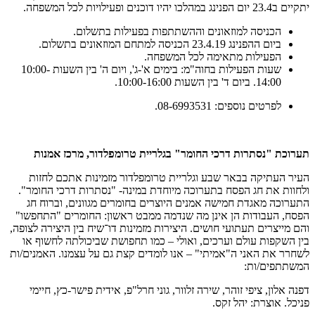
יתקיים ב23.4 יום הפנינג במהלכו יהיו דוכנים ופעילויות לכל המשפחה.
הכניסה למוזאונים וההשתתפות בפעילות בתשלום.
ביום ההפנינג 23.4.19 הכניסה למתחם המוזאונים בתשלום.
הפעילות מתאימה לכל המשפחה.
שעות הפעילות בחוה"מ: בימים א'-ג', ויום ה' בין השעות 10:00-
14:00. ביום ד' בין השעות 10:00-16:00.
לפרטים נוספים: 08-6993531.
תערוכת "נסתרות דרכי החומר" בגלריית טרומפלדור, מרכז אמנות
העיר העתיקה בבאר שבע וגלריית טרומפלדור מזמינות אתכם לחזות
ולחוות את חג הפסח בתערוכה מיוחדת במינה- "נסתרות דרכי החומר".
התערוכה מאגדת חמישה אמנים היוצרים בחומרים מגוונים, וברוח חג
הפסח, העבודות הן אינן מה שנדמה ממבט ראשון: החומרים "התחפשו"
והם מייצרים תעתועי חושים. היצירות מזמינות דו־שיח בין היצירה לצופה,
בין השקפות עולם וערכים, ואולי – כמו תחפושת שביכולתה לחשוף או
לשחרר את האני ה"אמיתי" – אנו לומדים קצת גם על עצמנו. האמנים/ות
המשתתפים/ות:
דפנה אלון, ציפי זוהר, שירה זלוור, גוני חרל"פ, אידית פישר-כץ, חיימי
פניכל. אוצרת: יהל זקס.