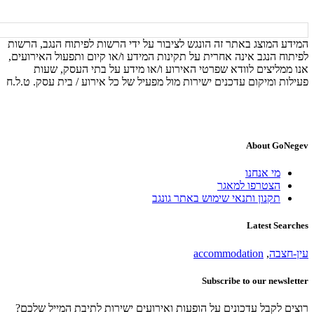
המידע המוצג באתר זה הונגש לציבור על ידי הרשות לפיתוח הנגב, הרשות
לפיתוח הנגב אינה אחרית על תקינות המידע ו/או קיום ותפעול האירועים,
אנו ממליצים לוודא שפרטי האירוע ו/או מידע על בתי העסק, שעות
פעילות ומיקום עדכנים ישירות מול מפעיל של כל אירוע / בית עסק. ט.ל.ח
About GoNegev
מי אנחנו
הצטרפו למאגר
תקנון ותנאי שימוש באתר גונגב
Latest Searches
עין-חצבה
,
accommodation
Subscribe to our newsletter
רוצים לקבל עדכונים על הופעות ואירועים ישירות לתיבת המייל שלכם?