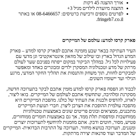
אורך ההצגה 45 דקות
ההצגה מיועדת לילדים מגיל 3+
לפרטים נוספים ורכישת כרטיסים: 08-6466657 או באתר
fringeb7.co.il.
פארק קרסו למדע: עולמם של המייקרים
העיר העתיקה בבאר שבע מזמינה אתכם לפארק קרסו למדע – פארק
המדע הגדול בארץ ובו שילוב של מוזאון אינטראקטיבי וגן מדעי עם
פעילויות לכל גיל. במהלך הביקור במקום ייפתח בפניכם שער לעולם
מרתק של מדע וטכנולוגיה המסקרן ילדים ומבוגרים כאחד ומאפשר
למבקרים לחוות, תוך משחק והתנסות את תהליך החקר המדעי, מרגע
הגילוי ועד יישומיו השונים.
לכבוד חג הפסח פארק קרסו למדע מזמין אתכם לבקר בתערוכה חדשה,
מסקרנת ומלהיבה, שתחשוף אתכם לעולמם של המייקרים. בואו ליצור,
לארוג, להדפיס ולבנות את העתיד של כולנו. מהפכת המייקרים היא
מהפכה עולמית ההופכת את הצרכן ליצרן. חברי תנועת המייקרים
מתכננים, ממציאים ובונים פריטים שונים באמצעות טכנולוגיות
ממוחשבות ומדפסות תלת ממד, אך גם באמצעות חומרים ממוחזרים,
פטיש, מסור, חוטים ודבק. אתם מוזמנות להיחשף לתערוכות יוצרים
ומנגנים, תערוכה בנושא מחזור, תערוכה על התרבות הבדואית- המייקרים
של המדבר ועוד סדנאות יצירה מרתקות.