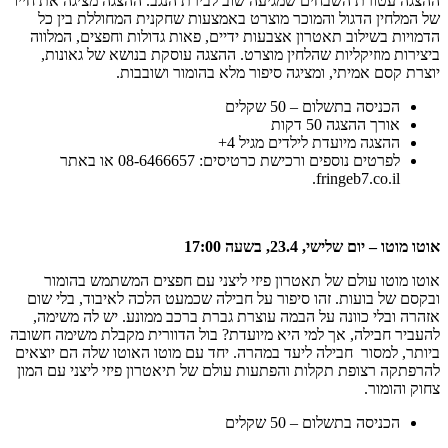
ההצגה עטורת השבחים שמגיעה שוב לבירת הנגב. ההצגה מציגה את חייו
של המלחין הדגול והמוכר מוצרט באמצעות שחקנית המחוללת בין כל
הדמויות בשילוב תאטרון אצבעות ידיים, פאות גדולות וחפצים, המלווה
ביצירות מוזיקליות שהלחין מוצרט. ההצגה עוסקת בנושא של גאונות,
יוצרת קסם אמיתי, ומציגה סיפור מלא בהומור ושובבות.
הכניסה בתשלום – 50 שקלים
אורך ההצגה 50 דקות
ההצגה מיועדת לילדים מגיל 4+
לפרטים נוספים ורכישת כרטיסים: 08-6466657 או באתר
fringeb7.co.il.
אוטו מוטו – יום שלישי, 23.4, בשעה 17:00
אוטו מוטו עולם של תאטרון פיזי ליצני עם חפצים המשתמש בהומור
ובקסם של בועות. זהו סיפור על חבילה שכמעט הלכה לאיבוד, בלי שום
אזהרה ובלי כוונה על הבמה עוצרת גברת ברכב ממונע. יש לה משימה,
להעביר חבילה, אך למי היא מיועדת? בול הדוורית מקבלת משימה חשובה
ביותר, למסור חבילה ליעד במהרה. יחד עם מוטו האוטו שלה הם יוצאים
להרפתקה רצופת תקלות והפתעות עולם של תיאטרון פיזי ליצני עם המון
צחוק והומור.
הכניסה בתשלום – 50 שקלים