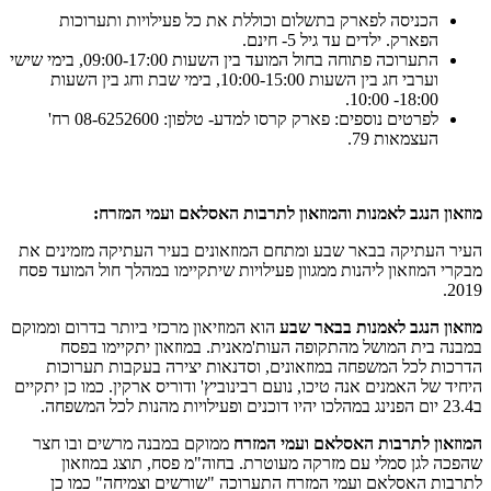
הכניסה לפארק בתשלום וכוללת את כל פעילויות ותערוכות
הפארק. ילדים עד גיל 5- חינם.
התערוכה פתוחה בחול המועד בין השעות 09:00-17:00, בימי שישי
וערבי חג בין השעות 10:00-15:00, בימי שבת וחג בין השעות
18:00- 10:00.
לפרטים נוספים: פארק קרסו למדע- טלפון: 08-6252600 רח'
העצמאות 79.
מוזאון הנגב לאמנות והמוזאון לתרבות האסלאם ועמי המזרח:
העיר העתיקה בבאר שבע ומתחם המוזאונים בעיר העתיקה מזמינים את
מבקרי המוזאון ליהנות ממגוון פעילויות שיתקיימו במהלך חול המועד פסח
2019.
מוזאון הנגב לאמנות
בבאר שבע
הוא המוזיאון מרכזי ביותר בדרום וממוקם
במבנה בית המושל מהתקופה העות'מאנית. במוזאון יתקיימו בפסח
הדרכות לכל המשפחה במוזאונים, וסדנאות יצירה בעקבות תערוכות
היחיד של האמנים אנה טיכו, נועם רבינוביץ' ודוריס ארקין. כמו כן יתקיים
ב23.4 יום הפנינג במהלכו יהיו דוכנים ופעילויות מהנות לכל המשפחה.
המוזאון לתרבות האסלאם ועמי המזרח
ממוקם במבנה מרשים ובו חצר
שהפכה לגן סמלי עם מזרקה מעוטרת. בחוה"מ פסח, תוצג במוזאון
לתרבות האסלאם ועמי המזרח התערוכה "שורשים וצמיחה" כמו כן