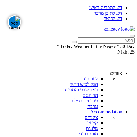
דלג לתפריט ראשי
דלג לתוכן מרכזי
דלג לפוטר
°
Today Weather In the Negev
°
30
Day
Night
25
עקבו
עקבו
אחרינו
אחרינו
ב-
ב-
אזורים
Facebook
Instagram
צפון הנגב
חבל לכיש ויתיר
באר שבע והסביבה
הר הנגב
ערד וים המלח
ערבה
Accommodation
צימרים
קמפינג
מלונות
חוות בודדים