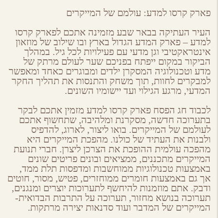
פארק קרסו למדע: עולמם של המייקרים
העיר העתיקה בבאר שבע מזמינה אתכם לפארק קרסו
למדע – פארק המדע הגדול בארץ ובו שילוב של מוזאון
אינטראקטיבי וגן מדעי עם פעילויות לכל גיל. במהלך
הביקור במקום ייפתח בפניכם שער לעולם מרתק של
מדע וטכנולוגיה המסקרן ילדים ומבוגרים כאחד ומאפשר
למבקרים לחוות, תוך משחק והתנסות את תהליך החקר
המדעי, מרגע הגילוי ועד יישומיו השונים.
לכבוד חג הפסח פארק קרסו למדע מזמין אתכם לבקר
בתערוכה חדשה, מסקרנת ומלהיבה, שתחשוף אתכם
לעולמם של המייקרים. בואו ליצור, לארוג, להדפיס
ולבנות את העתיד של כולנו. מהפכת המייקרים היא
מהפכה עולמית ההופכת את הצרכן ליצרן. חברי תנועת
המייקרים מתכננים, ממציאים ובונים פריטים שונים
באמצעות טכנולוגיות ממוחשבות ומדפסות תלת ממד,
אך גם באמצעות חומרים ממוחזרים, פטיש, מסור, חוטים
ודבק. אתם מוזמנות להיחשף לתערוכות יוצרים ומנגנים,
תערוכה בנושא מחזור, תערוכה על התרבות הבדואית-
המייקרים של המדבר ועוד סדנאות יצירה מרתקות.