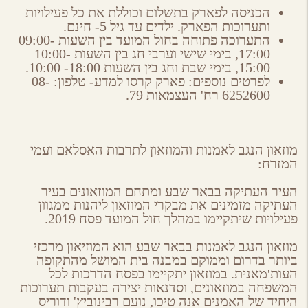
הכניסה לפארק בתשלום וכוללת את כל פעילויות
ותערוכות הפארק. ילדים עד גיל 5- חינם.
התערוכה פתוחה בחול המועד בין השעות 09:00-
17:00, בימי שישי וערבי חג בין השעות 10:00-
15:00, בימי שבת וחג בין השעות 18:00- 10:00.
לפרטים נוספים: פארק קרסו למדע- טלפון: 08-
6252600 רח' העצמאות 79.
מוזאון הנגב לאמנות והמוזאון לתרבות האסלאם ועמי
המזרח:
העיר העתיקה בבאר שבע ומתחם המוזאונים בעיר
העתיקה מזמינים את מבקרי המוזאון ליהנות ממגוון
פעילויות שיתקיימו במהלך חול המועד פסח 2019.
מוזאון הנגב לאמנות
בבאר שבע
הוא המוזיאון מרכזי
ביותר בדרום וממוקם במבנה בית המושל מהתקופה
העות'מאנית. במוזאון יתקיימו בפסח הדרכות לכל
המשפחה במוזאונים, וסדנאות יצירה בעקבות תערוכות
היחיד של האמנים אנה טיכו, נועם רבינוביץ' ודוריס