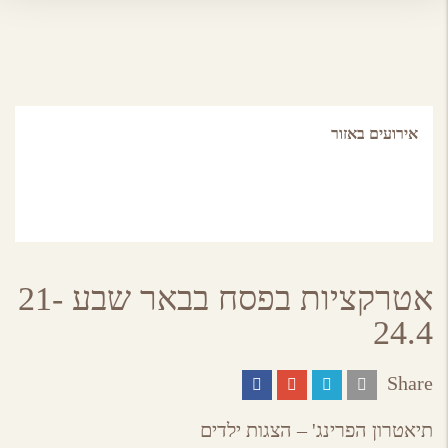
אירועים באזור
אטרקציות בפסח בבאר שבע 21-
24.4
Share
Share
Share
Share
Share
on
on
on
by
ebook
Google
Twitter
Email
תיאטרון הפרינג' – הצגות ילדים
Plus