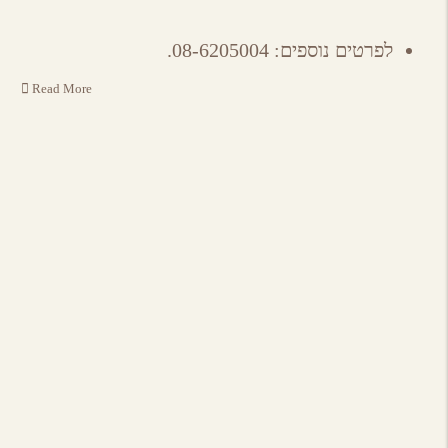
לפרטים נוספים: 08-6205004.
Read More
אירועים באיזור
לכל האירועים
מסעדות באיזור
לכל המסעדות
בוצ'רי – אחוזת הבשר