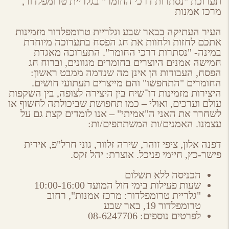
תערוכת "נסתרות דרכי החומר" בגלריית טרומפלדור,
מרכז אמנות
העיר העתיקה בבאר שבע וגלריית טרומפלדור מזמינות
אתכם לחזות ולחוות את חג הפסח בתערוכה מיוחדת
במינה- "נסתרות דרכי החומר". התערוכה מאגדת
חמישה אמנים היוצרים בחומרים מגוונים, וברוח חג
הפסח, העבודות הן אינן מה שנדמה ממבט ראשון:
החומרים "התחפשו" והם מייצרים תעתועי חושים.
היצירות מזמינות דו־שיח בין היצירה לצופה, בין השקפות
עולם וערכים, ואולי – כמו תחפושת שביכולתה לחשוף או
לשחרר את האני ה"אמיתי" – אנו לומדים קצת גם על
עצמנו. האמנים/ות המשתתפים/ות:
דפנה אלון, ציפי זוהר, שירה זלוור, גוני חרל"פ, אידית
פישר-כץ, חיימי פניכל. אוצרת: יהל זקס.
הכניסה ללא תשלום
שעות פעילות בימי חול המועד 10:00-16:00
"גלריית טרומפלדור: מרכז אמנות", רחוב
טרומפלדור 19, באר שבע
לפרטים נוספים: 08-6247706