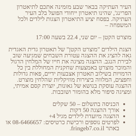
העיר העתיקה בבאר שבע מזמינה אתכם לתיאטרון
הפרינג', שהינו תיאטרון ייחודי הפועל בלב העיר
העתיקה. בפסח יציע התיאטרון הצגות לילדים ולכל
המשפחה –
מוצרט הקטן – יום שני, 22.4 בשעה 17:00
הצגת הילדים "מוצרט הקטן" של תאטרון גדית האגדית
גאה להציג את ההצגה עטורת השבחים שמגיעה שוב
לבירת הנגב. ההצגה מציגה את חייו של המלחין הדגול
והמוכר מוצרט באמצעות שחקנית המחוללת בין כל
הדמויות בשילוב תאטרון אצבעות ידיים, פאות גדולות
וחפצים, המלווה ביצירות מוזיקליות שהלחין מוצרט.
ההצגה עוסקת בנושא של גאונות, יוצרת קסם אמיתי,
ומציגה סיפור מלא בהומור ושובבות.
הכניסה בתשלום – 50 שקלים
אורך ההצגה 50 דקות
ההצגה מיועדת לילדים מגיל 4+
לפרטים נוספים ורכישת כרטיסים: 08-6466657 או
באתר fringeb7.co.il.