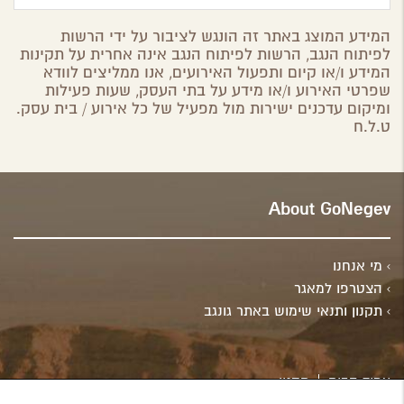
המידע המוצג באתר זה הונגש לציבור על ידי הרשות
לפיתוח הנגב, הרשות לפיתוח הנגב אינה אחרית על תקינות
המידע ו/או קיום ותפעול האירועים, אנו ממליצים לוודא
שפרטי האירוע ו/או מידע על בתי העסק, שעות פעילות
ומיקום עדכנים ישירות מול מפעיל של כל אירוע / בית עסק.
ט.ל.ח
About GoNegev
מי אנחנו
הצטרפו למאגר
תקנון ותנאי שימוש באתר גונגב
עמוד הבית
תקנון
מתוחזק ע"י
Spring Valley