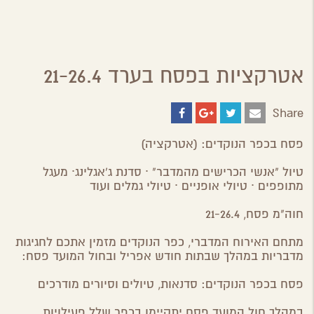
אטרקציות בפסח בערד 21-26.4
Share
Share
Share
Share
Share
on
on
on
by
ebook
Google
Twitter
Email
פסח בכפר הנוקדים:
(אטרקציה
)
Plus
טיול "אנשי הכרישים מהמדבר" ∙ סדנת ג'אגלינג∙ מעגל
מתופפים ∙ טיולי אופניים ∙ טיולי גמלים ועוד
חוה"מ פסח, 21-26.4
מתחם האירוח המדברי, כפר הנוקדים מזמין אתכם לחגיגות
מדבריות במהלך שבתות חודש אפריל ובחול המועד פסח:
פסח בכפר הנוקדים: סדנאות, טיולים וסיורים מודרכים
במהלך חול המועד פסח יתקיימו בכפר שלל פעילויות