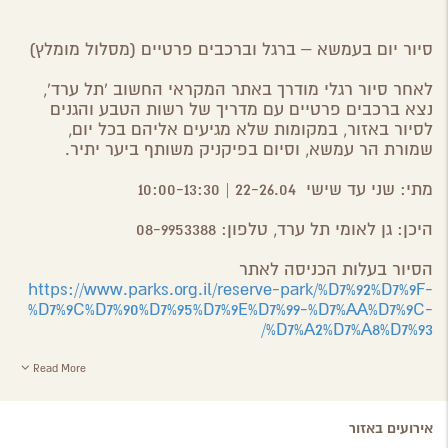
סיור יום בעמשא – ברגל וברכבים פרטיים
(
מסלול מומלץ)
לאחר סיור רגלי מודרך באתר המקראי החשוב 'תל ערד',
נצא ברכבים פרטיים עם מדריך של רשות הטבע והגנים
לסיור באזור, במקומות שלא מגיעים אליהם בכל יום,
שמורת הר עמשא, וסיום בפיקניק משותף ביער יתיר.
מתי: שני עד שישי 22-26.04 | 10:00-13:30
היכן: גן לאומי תל ערד, טלפון: 08-9953388
הסיור בעלות הכניסה לאתר
https://www.parks.org.il/reserve-park/%D7%92%D7%9F-
%D7%9C%D7%90%D7%95%D7%9E%D7%99-%D7%AA%D7%9C-
%D7%A2%D7%A8%D7%93/
Read More
אירועים באזור