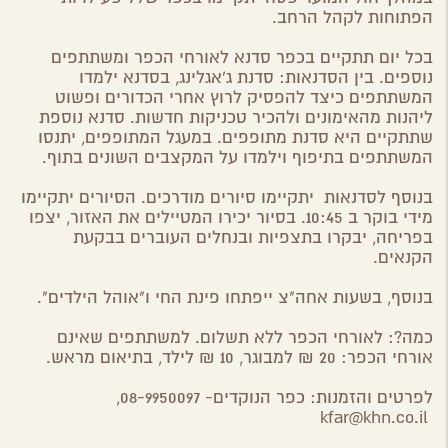
הפתוחות לקהל הרחב.
בכל יום תתקיים בכפר סדנא לאורחי הכפר ומשתתפים
נוספים. בין הסדנאות: סדנת ג'אגלינג, בסדנא ילמדו
המשתתפים כיצד להפסיק לרוץ אחרי הכדורים ופשוט
ליהנות מהאימונים ולהכיר טכניקות חדשות. סדנא נוספת
שתתקיים היא סדנת מתופפים. במעגל המתופפים, יתנסו
המשתתפים בתיפוף וילמדו על המקצבים השונים בתוף.
בנוסף לסדנאות יתקיימו סיורים מודרכים. הסיורים יתקיימו
מידי בוקר ב 10:45. בסיור יכירו המטיילים את האזור, יצפו
בפריחה, יבקרו בתצפיות ובנחלים העוברים בבקעת
הקנאים.
בנוסף, בשעות אחה"צ ייפתחו פינת החי ו"אוהל הילדים".
כמה?: לאורחי הכפר ללא תשלום. למשתתפים שאינם
אורחי הכפר: 20 ₪ למבוגר, 10 ₪ לילד, בתיאום מראש
.
לפרטים והזמנות: כפר הנוקדים- 08-9950097,
kfar@khn.co.il