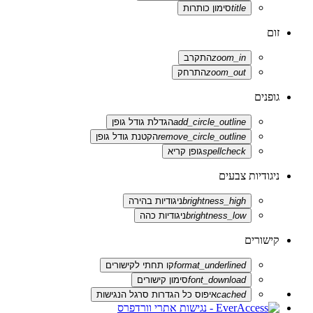
title
סימון כותרות
זום
zoom_in
התקרב
zoom_out
התרחק
גופנים
add_circle_outline
הגדלת גודל גופן
remove_circle_outline
הקטנת גודל גופן
spellcheck
גופן קריא
ניגודיות צבעים
brightness_high
ניגודיות בהירה
brightness_low
ניגודיות כהה
קישורים
format_underlined
קו תחתי לקישורים
font_download
סימון קישורים
cached
איפוס כל הגדרות סרגל הנגישות