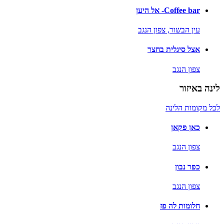
Coffee bar- אל היען
עין הבשור,
צפון הנגב
אצל סיגלית בחצר
צפון הנגב
לינה באיזור
לכל מקומות הלינה
כאן פקאן
צפון הנגב
כפר נבון
צפון הנגב
חלומות לה פז