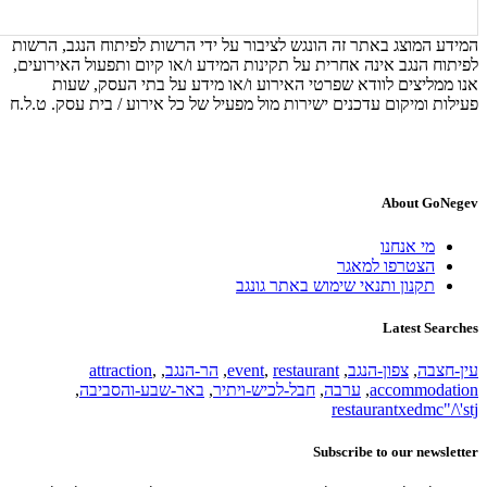
המידע המוצג באתר זה הונגש לציבור על ידי הרשות לפיתוח הנגב, הרשות
לפיתוח הנגב אינה אחרית על תקינות המידע ו/או קיום ותפעול האירועים,
אנו ממליצים לוודא שפרטי האירוע ו/או מידע על בתי העסק, שעות
פעילות ומיקום עדכנים ישירות מול מפעיל של כל אירוע / בית עסק. ט.ל.ח
About GoNegev
מי אנחנו
הצטרפו למאגר
תקנון ותנאי שימוש באתר גונגב
Latest Searches
עין-חצבה
,
צפון-הנגב
,
restaurant
,
event
,
הר-הנגב
,
,
attraction
accommodation
,
ערבה
,
חבל-לכיש-ויתיר
,
באר-שבע-והסביבה
,
restaurantxedmc"/\'stj
Subscribe to our newsletter