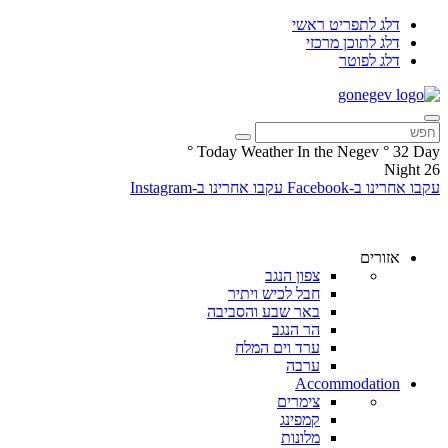
דלג לתפריט ראשי
דלג לתוכן מרכזי
דלג לפוטר
°
Today Weather In the Negev
°
32
Day
Night
26
עקבו אחרינו ב-Facebook
עקבו אחרינו ב-Instagram
אזורים
צפון הנגב
חבל לכיש ויתיר
באר שבע והסביבה
הר הנגב
ערד וים המלח
ערבה
Accommodation
צימרים
קמפינג
מלונות