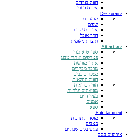
חוות בודדים
אירוח כפרי
Restaurants
מסעדות
שפים
ארוחות שטח
חדר אוכל
תוצרת מקומית
Attractions
ספורט אתגרי
פארקים ואתרי טבע
אתרי מורשת
מרכזי מבקרים
מצפה כוכבים
חוויה חקלאית
חוויה בדואית
מוזיאונים וגלריות
בעלי חיים
אמנים
ספא
Entertainment
מוסדות תרבות
פאבים
פסטיבלים שנתיים
אירועים בנגב