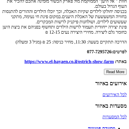
חוות " אל היען" הממוקמת מול פארק הבשור מזמינה אתכם להכיר את
העוף הגדול בעולם.
בכניסה יחולקו לילדים שקיות האכלה, וכך יוכלו הילדים וההורים להתנסות
בחוויה המשעשעת של האכלת היענים.במקום פינת חי נעימה, מתקני
שעשועים לילדים, ושולחנות פיקניק לרשות המבקרים.
פינת יצירה ייחודית תעמוד לרשות הילדים ותחשוף בפניהם את ביצת היען
כחומר גלם ליצירה. מחירי היצירה נעים 12-15 ₪
הדרכה תתקיים בשעה: 11:30, מחיר כניסה: 25 ₪ (מגיל 3 ומעלה)
לפרטים:077-7295726
באתר:
https://www.el-hayaen.co.il/ostrich-show-farm
Read More
אירועים באיזור
לכל האירועים
מסעדות באיזור
לכל המסעדות
מסעדת פטגוניה