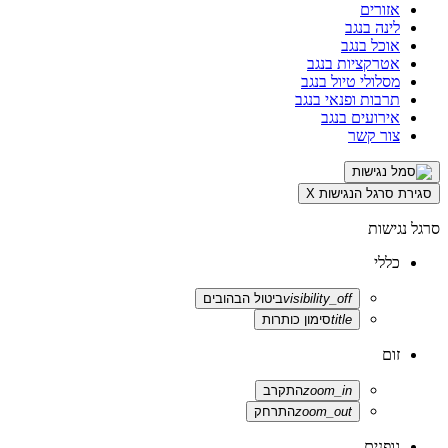
אזורים
לינה בנגב
אוכל בנגב
אטרקציות בנגב
מסלולי טיול בנגב
תרבות ופנאי בנגב
אירועים בנגב
צור קשר
סגירת סרגל הנגישות
X
סרגל נגישות
כללי
visibility_off
ביטול הבהובים
title
סימון כותרות
זום
zoom_in
התקרב
zoom_out
התרחק
גופנים