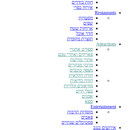
חוות בודדים
אירוח כפרי
Restaurants
מסעדות
שפים
ארוחות שטח
חדר אוכל
תוצרת מקומית
Attractions
ספורט אתגרי
פארקים ואתרי טבע
אתרי מורשת
מרכזי מבקרים
מצפה כוכבים
חוויה חקלאית
חוויה בדואית
מוזיאונים וגלריות
בעלי חיים
אמנים
ספא
Entertainment
מוסדות תרבות
פאבים
פסטיבלים שנתיים
אירועים בנגב