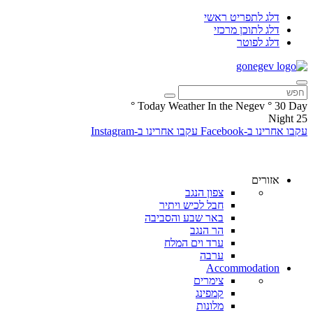
דלג לתפריט ראשי
דלג לתוכן מרכזי
דלג לפוטר
°
Today Weather In the Negev
°
30
Day
Night
25
עקבו אחרינו ב-Facebook
עקבו אחרינו ב-Instagram
אזורים
צפון הנגב
חבל לכיש ויתיר
באר שבע והסביבה
הר הנגב
ערד וים המלח
ערבה
Accommodation
צימרים
קמפינג
מלונות