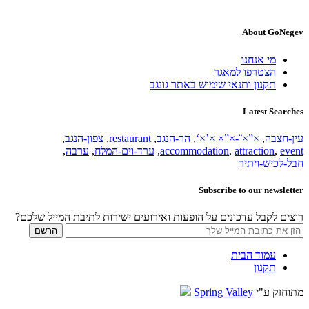
About GoNegev
מי אנחנו
הצטרפו למאגר
תקנון ותנאי שימוש באתר גונגב
Latest Searches
עין-חצבה
,
×”×¨-×”× ×’×‘
,
הר-הנגב
,
restaurant
,
צפון-הנגב
,
event
,
attraction
,
accommodation
,
ערד-וים-המלח
,
ערבה
,
חבל-לכיש-ויתיר
Subscribe to our newsletter
רוצים לקבל עדכונים על הופעות ואירועים ישירות לתיבת המייל שלכם?
עמוד הבית
תקנון
מתוחזק ע"י
Spring Valley