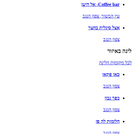
Coffee bar- אל היען
עין הבשור,
צפון הנגב
אצל סיגלית בחצר
צפון הנגב
לינה באיזור
לכל מקומות הלינה
כאן פקאן
צפון הנגב
כפר נבון
צפון הנגב
חלומות לה פז
צפון הנגב