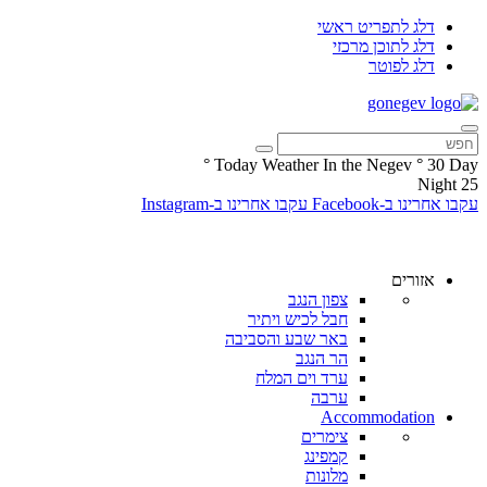
דלג לתפריט ראשי
דלג לתוכן מרכזי
דלג לפוטר
°
Today Weather In the Negev
°
30
Day
Night
25
עקבו אחרינו ב-Facebook
עקבו אחרינו ב-Instagram
אזורים
צפון הנגב
חבל לכיש ויתיר
באר שבע והסביבה
הר הנגב
ערד וים המלח
ערבה
Accommodation
צימרים
קמפינג
מלונות