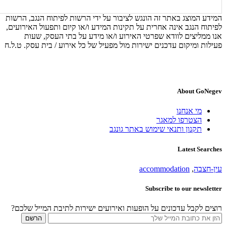
המידע המוצג באתר זה הונגש לציבור על ידי הרשות לפיתוח הנגב, הרשות
לפיתוח הנגב אינה אחרית על תקינות המידע ו/או קיום ותפעול האירועים,
אנו ממליצים לוודא שפרטי האירוע ו/או מידע על בתי העסק, שעות
פעילות ומיקום עדכנים ישירות מול מפעיל של כל אירוע / בית עסק. ט.ל.ח
About GoNegev
מי אנחנו
הצטרפו למאגר
תקנון ותנאי שימוש באתר גונגב
Latest Searches
עין-חצבה
,
accommodation
Subscribe to our newsletter
רוצים לקבל עדכונים על הופעות ואירועים ישירות לתיבת המייל שלכם?