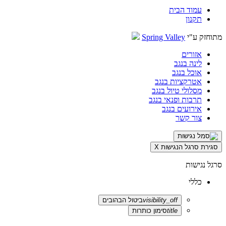
עמוד הבית
תקנון
מתוחזק ע"י
Spring Valley
אזורים
לינה בנגב
אוכל בנגב
אטרקציות בנגב
מסלולי טיול בנגב
תרבות ופנאי בנגב
אירועים בנגב
צור קשר
סגירת סרגל הנגישות
X
סרגל נגישות
כללי
visibility_off
ביטול הבהובים
title
סימון כותרות