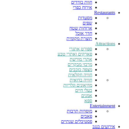
חוות בודדים
אירוח כפרי
Restaurants
מסעדות
שפים
ארוחות שטח
חדר אוכל
תוצרת מקומית
Attractions
ספורט אתגרי
פארקים ואתרי טבע
אתרי מורשת
מרכזי מבקרים
מצפה כוכבים
חוויה חקלאית
חוויה בדואית
מוזיאונים וגלריות
בעלי חיים
אמנים
ספא
Entertainment
מוסדות תרבות
פאבים
פסטיבלים שנתיים
אירועים בנגב