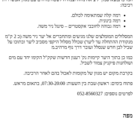
רכיבה:
רמה קלה שמתאימה לכולם.
רמה בינונית.
רמה גבוהה לחובבי אקסטרים – סינגל ניר משה.
המסלולים המומלצים שלנו מגיעים ומתחברים אל יער ניר משה (כ 2 ק"מ
מנקודת ההתחלה עד ליער) שכולל מסלול היקפי מסביב ליער ובתוכו על
שביל לבן חדש שנסלל ועובר דרך נוף מרהיב.מ
כמו כן בתוך היער קיימות נק' רענון חדשות שקק"ל הקימו יחד עם מים
ושולחנות פיקניק צמוד לשביל.
בקרבת מקום יש מגוון של מקומות לאכול בהם לאחר הרכיבה.
פתוח בימים: ראשון-שבת בין השעות: 07:30-20:00, בתאום מראש.
לפרטים נוספים: 052-8560327
מפה