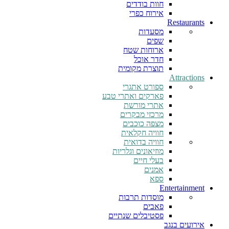
חוות בודדים
אירוח כפרי
Restaurants
מסעדות
שפים
ארוחות שטח
חדר אוכל
תוצרת מקומית
Attractions
ספורט אתגרי
פארקים ואתרי טבע
אתרי מורשת
מרכזי מבקרים
מצפה כוכבים
חוויה חקלאית
חוויה בדואית
מוזיאונים וגלריות
בעלי חיים
אמנים
ספא
Entertainment
מוסדות תרבות
פאבים
פסטיבלים שנתיים
אירועים בנגב