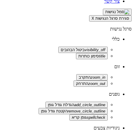
צור קשר
סגירת סרגל הנגישות
X
סרגל נגישות
כללי
visibility_off
ביטול הבהובים
title
סימון כותרות
זום
zoom_in
התקרב
zoom_out
התרחק
גופנים
add_circle_outline
הגדלת גודל גופן
remove_circle_outline
הקטנת גודל גופן
spellcheck
גופן קריא
ניגודיות צבעים