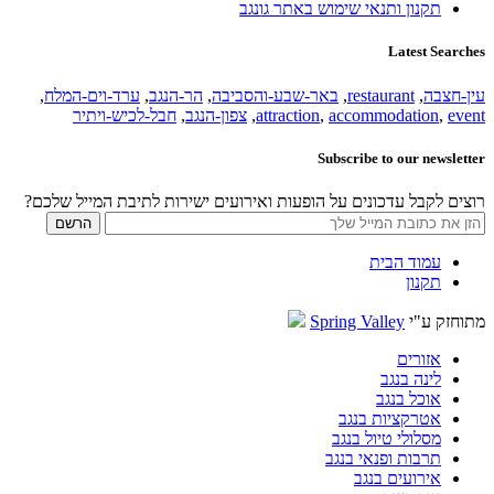
תקנון ותנאי שימוש באתר גונגב
Latest Searches
עין-חצבה
,
restaurant
,
באר-שבע-והסביבה
,
הר-הנגב
,
ערד-וים-המלח
,
event
,
accommodation
,
attraction
,
צפון-הנגב
,
חבל-לכיש-ויתיר
Subscribe to our newsletter
רוצים לקבל עדכונים על הופעות ואירועים ישירות לתיבת המייל שלכם?
עמוד הבית
תקנון
מתוחזק ע"י
Spring Valley
אזורים
לינה בנגב
אוכל בנגב
אטרקציות בנגב
מסלולי טיול בנגב
תרבות ופנאי בנגב
אירועים בנגב