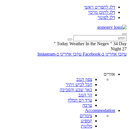
דלג לתפריט ראשי
דלג לתוכן מרכזי
דלג לפוטר
°
Today Weather In the Negev
°
34
Day
Night
27
עקבו אחרינו ב-Facebook
עקבו אחרינו ב-Instagram
אזורים
צפון הנגב
חבל לכיש ויתיר
באר שבע והסביבה
הר הנגב
ערד וים המלח
ערבה
Accommodation
צימרים
קמפינג
מלונות