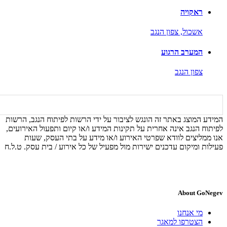
ראקויה
אשכול,
צפון הנגב
המערב הרגוע
צפון הנגב
המידע המוצג באתר זה הונגש לציבור על ידי הרשות לפיתוח הנגב, הרשות
לפיתוח הנגב אינה אחרית על תקינות המידע ו/או קיום ותפעול האירועים,
אנו ממליצים לוודא שפרטי האירוע ו/או מידע על בתי העסק, שעות
פעילות ומיקום עדכנים ישירות מול מפעיל של כל אירוע / בית עסק. ט.ל.ח
About GoNegev
מי אנחנו
הצטרפו למאגר