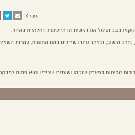
Share
Share
Share
Share
Share
on
on
on
by
Facebook
Google
Twitter
Email
מו בנגב וסימל את ראשית ההתיישבות החלוצית באזור.
Plus
חרב הישוב, ובאתר נותרו שרידים בהם החומות, עמדות השמיר
דות הפיתוח בפארק שוקמו ושוחזרו שרידיו והוא פתוח למבקרי