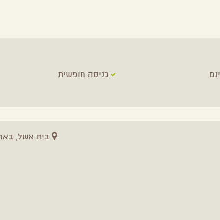
נם
כניסה חופשית
בית אשל, באר