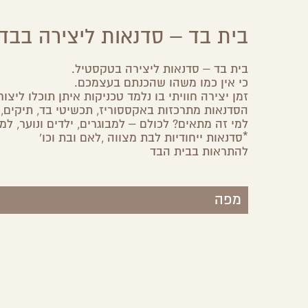
בית בד – סדנאות ליצירה בבד
Share
Share
Share
Share
on
on
on
by
Facebook
Google
Twitter
Email
בית בד – סדנאות ליצירה בטקסטיל.
Plus
כי אין כמו משהו שהכנתם בעצמכם.
זמן יצירה חוויתי בו נלמד טכניקות איתן תוכלו ליצור גם בבית וכמ
הסדנאות מתרכזות באקססוריז, תכשיטי בד, תיקים, כ
למי זה מתאים? לכולם – למבוגרים, ילדים ונוער, למ
*סדנאות ייחודיות לבת מצווה ,לאם ובת וכו'
להתראות בבית הבד
מפה