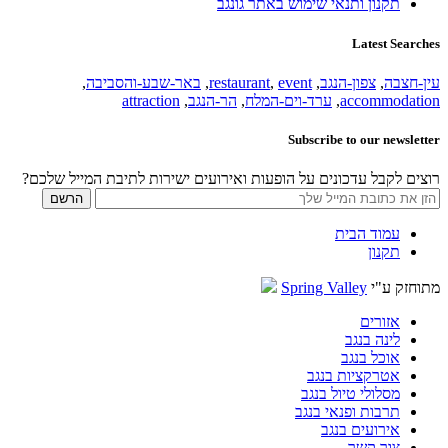
תקנון ותנאי שימוש באתר גונגב
Latest Searches
עין-חצבה
,
צפון-הנגב
,
event
,
restaurant
,
באר-שבע-והסביבה
,
accommodation
,
ערד-וים-המלח
,
הר-הנגב
,
attraction
Subscribe to our newsletter
רוצים לקבל עדכונים על הופעות ואירועים ישירות לתיבת המייל שלכם?
עמוד הבית
תקנון
מתוחזק ע"י
Spring Valley
אזורים
לינה בנגב
אוכל בנגב
אטרקציות בנגב
מסלולי טיול בנגב
תרבות ופנאי בנגב
אירועים בנגב
צור קשר