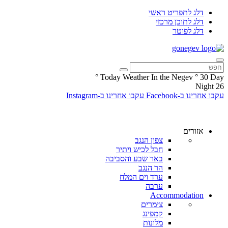
דלג לתפריט ראשי
דלג לתוכן מרכזי
דלג לפוטר
°
Today Weather In the Negev
°
30
Day
Night
26
עקבו אחרינו ב-Facebook
עקבו אחרינו ב-Instagram
אזורים
צפון הנגב
חבל לכיש ויתיר
באר שבע והסביבה
הר הנגב
ערד וים המלח
ערבה
Accommodation
צימרים
קמפינג
מלונות