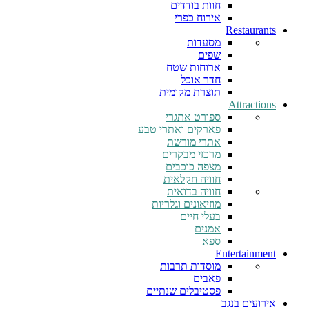
חוות בודדים
אירוח כפרי
Restaurants
מסעדות
שפים
ארוחות שטח
חדר אוכל
תוצרת מקומית
Attractions
ספורט אתגרי
פארקים ואתרי טבע
אתרי מורשת
מרכזי מבקרים
מצפה כוכבים
חוויה חקלאית
חוויה בדואית
מוזיאונים וגלריות
בעלי חיים
אמנים
ספא
Entertainment
מוסדות תרבות
פאבים
פסטיבלים שנתיים
אירועים בנגב