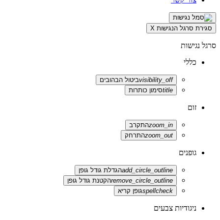
סגירת סרגל הנגישות
X
סרגל נגישות
כללי
visibility_off
ביטול הבהובים
title
סימון כותרות
זום
zoom_in
התקרב
zoom_out
התרחק
גופנים
add_circle_outline
הגדלת גודל גופן
remove_circle_outline
הקטנת גודל גופן
spellcheck
גופן קריא
ניגודיות צבעים