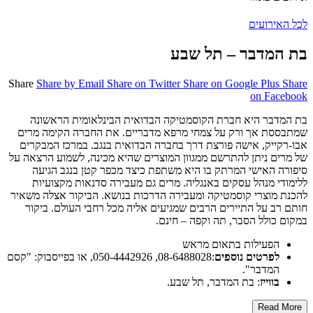
לכל האירועים
בת המדבר – תל שבע
Share
Share by Email
Share on Twitter
Share on Google Plus
Share
on Facebook
בת המדבר היא חברת הקוסמטיקה הבדואית הבינלאומית הראשונה
שמתבססת אך ורק על צמחי מרפא מדבריים. את החברה הקימה מרים
אבו-רקייק, אישה פורצת דרך בחברה הבדואית בנגב. במרכז המבקרים
של מרים ניתן להתרשם ממגוון המוצרים שהיא מכינה, לשמוע הרצאה על
סיפורה האישי המרתק בו היא משתפת כיצד מכפר קטן בנגב הגיעה
ללימודי מנהל עסקים באנגליה. מרים גם מעבירה סדנאות מקצועיות
להכנת מוצרי קוסמטיקה ומעבירה הדרכות בנושא. הביקור אצלה משאיר
חותם רב על התיירים הרבים שמגיעים אליה מכל רחבי העולם. ביקור
במקום כולל הסבר, תה וקפה – חינם.
הפעילות בתאום מראש
לפרטים נוספים
:08-6488028, 050-4442926, או בפייסבוק: "קסם
המדבר".
בווייז
: בת המדבר, תל שבע.
Read More