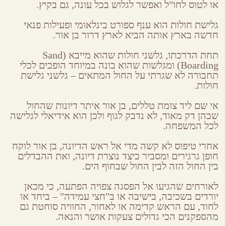
או לטוס לחו"ל ואפשר לגלוש בכל עונה, גם בקיץ.
גלישת חולות הוא ענף ספורט בינלאומי ופעילות פנאי
חדשה בארץ אותה הביא לארץ דרור בן אור.
תחת הדרכתו, גלשני חולות שהוא מייבא (Sand
Boarding) ומגלשות שהוא בונה במיוחד הופכים לכלי
תחבורה לא שגרתי על החול המתאים – גלשני גלישת
חולות.
אי שם ליד צומת טללים, בן אור איתר דיונות שהחול
שבהן דק מאוד, לא נדבק לגוף ולכן הוא אידיאלי לגלישה
לכל המשפחה.
אחרי טיפוס לא קשה מדי אל ראש הדיונה, בן אור לוקח
חופן גרגירים ומסביר כיצד נוצרת דיונה, ואת ההבדלים
בין החול הזה לבין החול שבחוף הים.
לאורחים שהגיעו אל הפסגה צפויה הפתעה, כי מכאן
יורדים בשכיבה, בישיבה או ב"חצי עמידה" – ביחד או
לחוד, עם הראש קדימה או לאחור, החוויה סוחטת גם
מהספקנים הכי גדולים צעקות אושר והנאה.