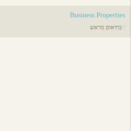
Business Properties
בתיאום מראש
אירועים באיזור
לכל האירועים
מסעדות באיזור
לכל המסעדות