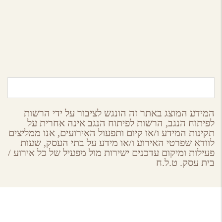
חוות כרמי עבדת
שדה בוקר,
הר הנגב
המידע המוצג באתר זה הונגש לציבור על ידי הרשות
לפיתוח הנגב, הרשות לפיתוח הנגב אינה אחרית על
תקינות המידע ו/או קיום ותפעול האירועים, אנו ממליצים
לוודא שפרטי האירוע ו/או מידע על בתי העסק, שעות
פעילות ומיקום עדכנים ישירות מול מפעיל של כל אירוע /
בית עסק. ט.ל.ח
About GoNegev