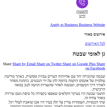
להזמנות
חייגו
Apply to Business
Business Website
אירועים באזור
לכל האירועים
גן לאומי שבטה
Share
Share by Email
Share on Twitter
Share on Google Plus
Share
on Facebook
שבטה שהוכרזה יחד עם אחיותיה הערים עבדת וממשית, כאתר מורשת
עולמית של אונסקו הוקמה בדומה להן על-ידי הנבטים, כתחנת מסחר
לאורך דרך הבשמים, ושגשגה לאחר שהנצרות הגיעה לנגב במאה
הרביעית.
תושבי שבטה היו בעיקר חקלאים שאספו בקפידה כל טיפת גשם שירדה
באזור צחיח זה.
שתי הכנסיות, העומדות עדיין על תלן בעיר היו אבן שואבת לעולי רגל.
במטע בן ימינו, הנמצא צפונית לאתר, נעשה שימוש בשיטות קדומות