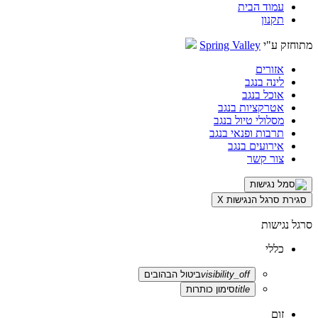
עמוד הבית
תקנון
מתוחזק ע"י
Spring Valley
אזורים
לינה בנגב
אוכל בנגב
אטרקציות בנגב
מסלולי טיול בנגב
תרבות ופנאי בנגב
אירועים בנגב
צור קשר
סגירת סרגל הנגישות
X
סרגל נגישות
כללי
visibility_off
ביטול הבהובים
title
סימון כותרות
זום