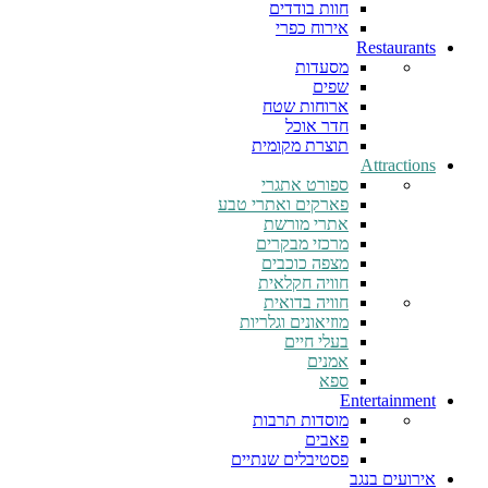
חוות בודדים
אירוח כפרי
Restaurants
מסעדות
שפים
ארוחות שטח
חדר אוכל
תוצרת מקומית
Attractions
ספורט אתגרי
פארקים ואתרי טבע
אתרי מורשת
מרכזי מבקרים
מצפה כוכבים
חוויה חקלאית
חוויה בדואית
מוזיאונים וגלריות
בעלי חיים
אמנים
ספא
Entertainment
מוסדות תרבות
פאבים
פסטיבלים שנתיים
אירועים בנגב