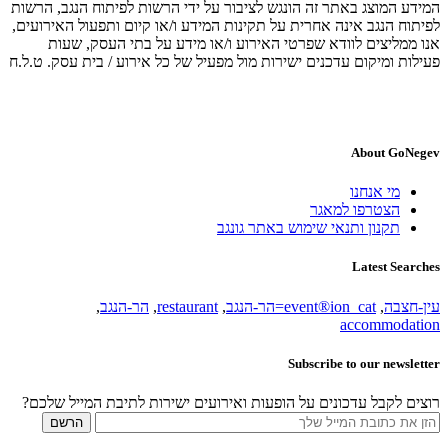
המידע המוצג באתר זה הונגש לציבור על ידי הרשות לפיתוח הנגב, הרשות
לפיתוח הנגב אינה אחרית על תקינות המידע ו/או קיום ותפעול האירועים,
אנו ממליצים לוודא שפרטי האירוע ו/או מידע על בתי העסק, שעות
פעילות ומיקום עדכנים ישירות מול מפעיל של כל אירוע / בית עסק. ט.ל.ח
About GoNegev
מי אנחנו
הצטרפו למאגר
תקנון ותנאי שימוש באתר גונגב
Latest Searches
עין-חצבה
,
event®ion_cat=הר-הנגב
,
restaurant
,
הר-הנגב
,
accommodation
Subscribe to our newsletter
רוצים לקבל עדכונים על הופעות ואירועים ישירות לתיבת המייל שלכם?