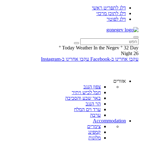
דלג לתפריט ראשי
דלג לתוכן מרכזי
דלג לפוטר
°
Today Weather In the Negev
°
32
Day
Night
26
עקבו אחרינו ב-Facebook
עקבו אחרינו ב-Instagram
אזורים
צפון הנגב
חבל לכיש ויתיר
באר שבע והסביבה
הר הנגב
ערד וים המלח
ערבה
Accommodation
צימרים
קמפינג
מלונות