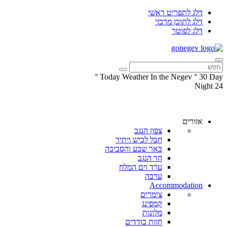
דלג לתפריט ראשי
דלג לתוכן מרכזי
דלג לפוטר
°
Today Weather In the Negev
°
30
Day
Night
24
עקבו
עקבו
אחרינו
אחרינו
ב-
ב-
אזורים
Facebook
Instagram
צפון הנגב
חבל לכיש ויתיר
באר שבע והסביבה
הר הנגב
ערד וים המלח
ערבה
Accommodation
צימרים
קמפינג
מלונות
חוות בודדים