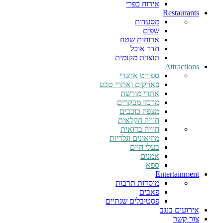
אירוח כפרי
Restaurants
מסעדות
שפים
ארוחות שטח
חדר אוכל
תוצרת מקומית
Attractions
ספורט אתגרי
פארקים ואתרי טבע
אתרי מורשת
מרכזי מבקרים
מצפה כוכבים
חוויה חקלאית
חוויה בדואית
מוזיאונים וגלריות
בעלי חיים
אמנים
ספא
Entertainment
מוסדות תרבות
פאבים
פסטיבלים שנתיים
אירועים בנגב
צור קשר