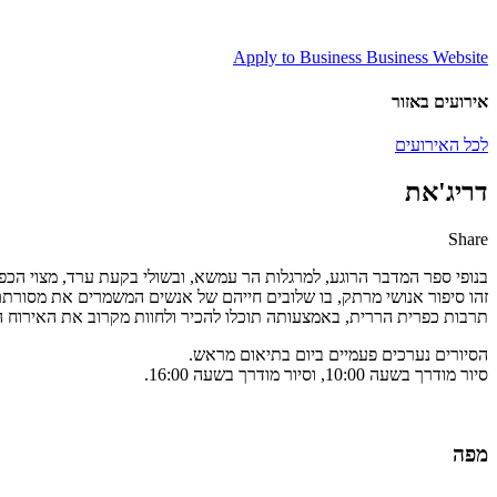
Apply to Business
Business Website
אירועים באזור
לכל האירועים
דריג'את
Share
Share
Share
Share
Share
by
on
on
on
בנופי ספר המדבר הרוגע, למרגלות הר עמשא, ובשולי בקעת ערד, מצוי הכפר
Facebook
Google
Twitter
Email
זהו סיפור אנושי מרתק, בו שלובים חייהם של אנשים המשמרים את מסורת
Plus
תרבות כפרית הררית, באמצעותה תוכלו להכיר ולחוות מקרוב את האירוח המ
הסיורים נערכים פעמיים ביום בתיאום מראש.
סיור מודרך בשעה 10:00, וסיור מודרך בשעה 16:00.
מפה