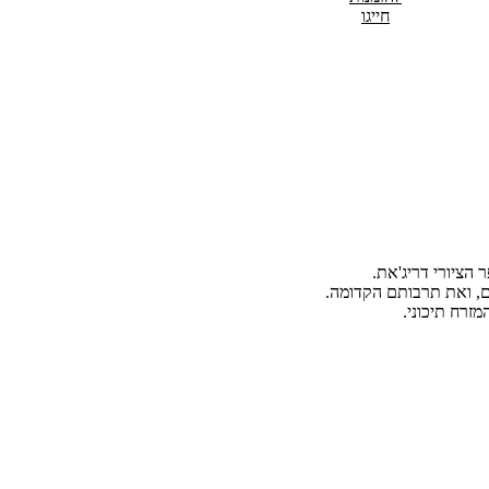
חייגו
 הציורי דריג'את.
ם, ואת תרבותם הקדומה.
זרח תיכוני.