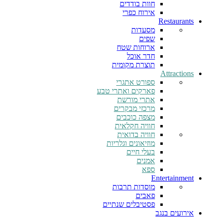
חוות בודדים
אירוח כפרי
Restaurants
מסעדות
שפים
ארוחות שטח
חדר אוכל
תוצרת מקומית
Attractions
ספורט אתגרי
פארקים ואתרי טבע
אתרי מורשת
מרכזי מבקרים
מצפה כוכבים
חוויה חקלאית
חוויה בדואית
מוזיאונים וגלריות
בעלי חיים
אמנים
ספא
Entertainment
מוסדות תרבות
פאבים
פסטיבלים שנתיים
אירועים בנגב