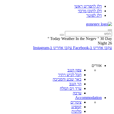
דלג לתפריט ראשי
דלג לתוכן מרכזי
דלג לפוטר
°
Today Weather In the Negev
°
30
Day
Night
26
עקבו אחרינו ב-Facebook
עקבו אחרינו ב-Instagram
אזורים
צפון הנגב
חבל לכיש ויתיר
באר שבע והסביבה
הר הנגב
ערד וים המלח
ערבה
Accommodation
צימרים
קמפינג
מלונות