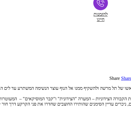
להזמנות
חייגו
Share
Shar
לראשו של תל מרשה ולהשקיף ממנו אל הנוף עוצר הנשימה המשתרע עד לים התי
קבורה הצידוניות – המערה "הצידונית" ו"קבר המוסיקאים" – המעוטרות בציו
יכרים עדיין הסימנים שהותירו החוצבים שחדרו את פני הקרקע דרך חור ק