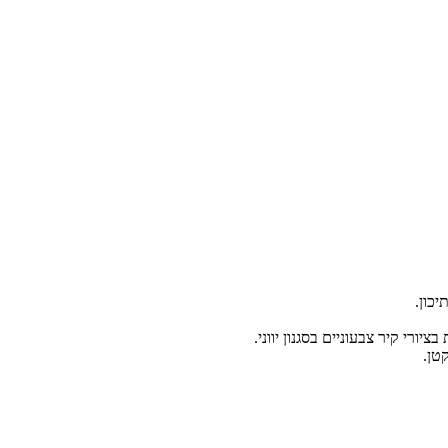
כון.
רי קיר צבעוניים בסגנון יווני.
טן.