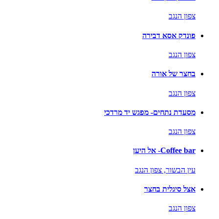
צפון הנגב
פונדק אסא דבירה
צפון הנגב
בחצר של אורה
צפון הנגב
מסעדת נתחים- מפגש יד מרדכי
צפון הנגב
Coffee bar- אל היען
עין הבשור,
צפון הנגב
אצל סיגלית בחצר
צפון הנגב