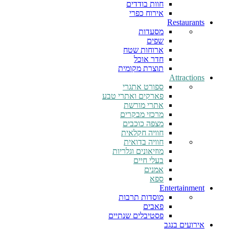
חוות בודדים
אירוח כפרי
Restaurants
מסעדות
שפים
ארוחות שטח
חדר אוכל
תוצרת מקומית
Attractions
ספורט אתגרי
פארקים ואתרי טבע
אתרי מורשת
מרכזי מבקרים
מצפה כוכבים
חוויה חקלאית
חוויה בדואית
מוזיאונים וגלריות
בעלי חיים
אמנים
ספא
Entertainment
מוסדות תרבות
פאבים
פסטיבלים שנתיים
אירועים בנגב