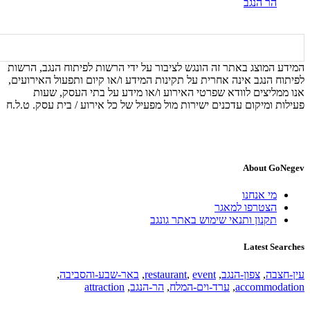
הר הנגב
המידע המוצג באתר זה הונגש לציבור על ידי הרשות לפיתוח הנגב, הרשות
לפיתוח הנגב אינה אחרית על תקינות המידע ו/או קיום ותפעול האירועים,
אנו ממליצים לוודא שפרטי האירוע ו/או מידע על בתי העסק, שעות
פעילות ומיקום עדכנים ישירות מול מפעיל של כל אירוע / בית עסק. ט.ל.ח
About GoNegev
מי אנחנו
הצטרפו למאגר
תקנון ותנאי שימוש באתר גונגב
Latest Searches
עין-חצבה
,
צפון-הנגב
,
event
,
restaurant
,
באר-שבע-והסביבה
,
accommodation
,
ערד-וים-המלח
,
הר-הנגב
,
attraction