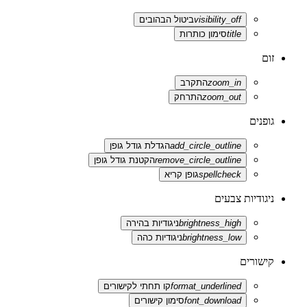
visibility_off
ביטול הבהובים
title
סימון כותרות
זום
zoom_in
התקרב
zoom_out
התרחק
גופנים
add_circle_outline
הגדלת גודל גופן
remove_circle_outline
הקטנת גודל גופן
spellcheck
גופן קריא
ניגודיות צבעים
brightness_high
ניגודיות בהירה
brightness_low
ניגודיות כהה
קישורים
format_underlined
קו תחתי לקישורים
font_download
סימון קישורים