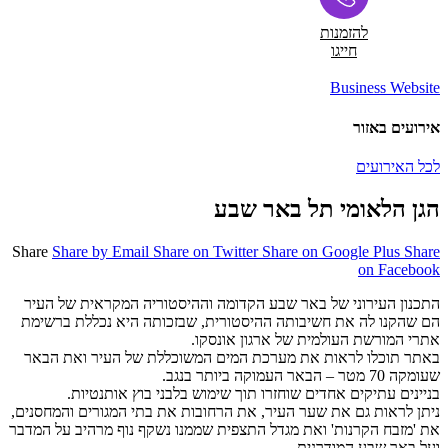
להזמנות
חייגו
Business Website
אירועים באזור
לכל האירועים
הגן הלאומי תל באר שבע
Share
Share by Email
Share on Twitter
Share on Google Plus
Share
on Facebook
התכנון העירוני של באר שבע הקדומה וההיסטוריה המקראית של העיר
הם שהקנו לה את חשיבותה ההיסטורית, שבזכותה היא נכללת ברשימת
אתרי המורשת העולמית של ארגון אונסקו.
באתר תוכלו לראות את מערכת המים המשוכללת של העיר ואת הבאר
שעומקה 70 מטר – הבאר העמוקה ביותר בנגב.
בניינים עתיקים אחדים שוחזרו תוך שימוש בלבני בוץ אותנטיות.
ניתן לראות גם את שער העיר, את הרחובות את בתי המגורים והמחסנים,
את 'מזבח הקרנות' ואת מגדל התצפית שממנו נשקף נוף מרהיב על המדבר
ועל באר שבע המודרנית.