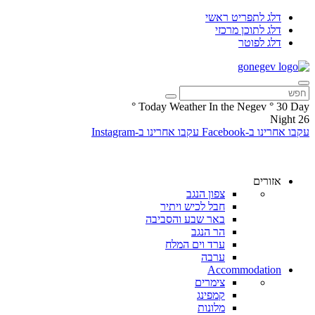
דלג לתפריט ראשי
דלג לתוכן מרכזי
דלג לפוטר
°
Today Weather In the Negev
°
30
Day
Night
26
עקבו אחרינו ב-Facebook
עקבו אחרינו ב-Instagram
אזורים
צפון הנגב
חבל לכיש ויתיר
באר שבע והסביבה
הר הנגב
ערד וים המלח
ערבה
Accommodation
צימרים
קמפינג
מלונות