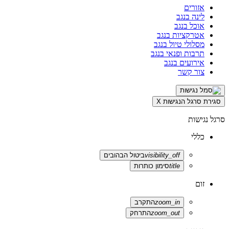
אזורים
לינה בנגב
אוכל בנגב
אטרקציות בנגב
מסלולי טיול בנגב
תרבות ופנאי בנגב
אירועים בנגב
צור קשר
סגירת סרגל הנגישות
X
סרגל נגישות
כללי
visibility_off
ביטול הבהובים
title
סימון כותרות
זום
zoom_in
התקרב
zoom_out
התרחק