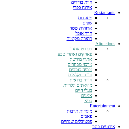
חוות בודדים
אירוח כפרי
Restaurants
מסעדות
שפים
ארוחות שטח
חדר אוכל
תוצרת מקומית
Attractions
ספורט אתגרי
פארקים ואתרי טבע
אתרי מורשת
מרכזי מבקרים
מצפה כוכבים
חוויה חקלאית
חוויה בדואית
מוזיאונים וגלריות
בעלי חיים
אמנים
ספא
Entertainment
מוסדות תרבות
פאבים
פסטיבלים שנתיים
אירועים בנגב