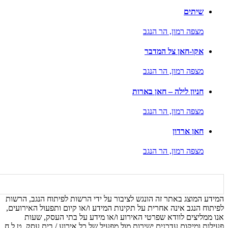
שיתים
מצפה רמון,
הר הנגב
אקו-חאן צל המדבר
מצפה רמון,
הר הנגב
חניון לילה – חאן בארות
מצפה רמון,
הר הנגב
חאן ארדון
מצפה רמון,
הר הנגב
המידע המוצג באתר זה הונגש לציבור על ידי הרשות לפיתוח הנגב, הרשות
לפיתוח הנגב אינה אחרית על תקינות המידע ו/או קיום ותפעול האירועים,
אנו ממליצים לוודא שפרטי האירוע ו/או מידע על בתי העסק, שעות
פעילות ומיקום עדכנים ישירות מול מפעיל של כל אירוע / בית עסק. ט.ל.ח