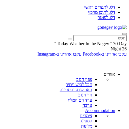
דלג לתפריט ראשי
דלג לתוכן מרכזי
דלג לפוטר
°
Today Weather In the Negev
°
30
Day
Night
26
עקבו אחרינו ב-Facebook
עקבו אחרינו ב-Instagram
אזורים
צפון הנגב
חבל לכיש ויתיר
באר שבע והסביבה
הר הנגב
ערד וים המלח
ערבה
Accommodation
צימרים
קמפינג
מלונות