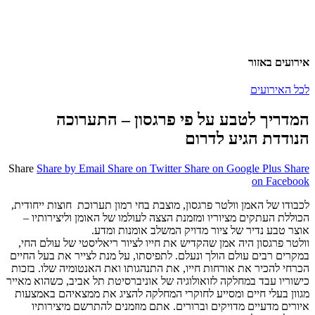
אירועים באזור
לכל האירועים
המדריך לטבע על פי פרגסון – התערוכה
הנודדת הגיע לדרום
Share
Share by Email
Share on Twitter
Share on Google Plus
Share
on Facebook
לכבודו של האמן וולטר פרגסון, מוצבת בחי רמון תערוכת חוצות ייחודית,
הכוללת העתקים מציוריו ומזמנת הצצה לעולמו של האומן וליצירותיו –
אוצר טבע נדיר של ציור מדויק המשלב אומנות ומדע.
וולטר פרגסון היה אמן שהקדיש את חייו לציור ריאליסטי של עולם החי,
במקרים רבים עולם הולך ונעלם. לתפיסתו, על מנת לצייר את בעל החיים
הכרחי להכיר את אורחות חייו, את התנהגותו ואת האנטומיה שלו. בזכות
כישוריו עבד במחלקה לזואולוגיה של אוניברסיטת תל אביב, כשהוא מאייר
מגוון בעלי חיים ומסייע לחוקרי המחלקה להציג את ממצאיהם באמצעות
איורים מדעיים מדויקים וברורים. אתם מוזמנים להתרשם מיצירותיו