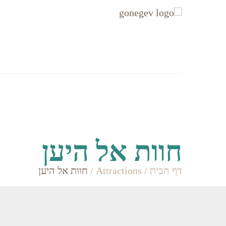
עקבו
עקבו
אחרינו
אחרינו
ב-
ב-
Facebook
Instagram
אזורים
Accommodation
חוות אל היען
דף הבית
/
Attractions
/
חוות אל היען