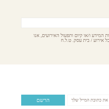
צפון הנגב
 המידע ו/או קיום ותפעול האירועים, אנו
 אירוע / בית עסק. ט.ל.ח
Subsc
עות ואירועים ישירות לתיבת המייל שלכם?