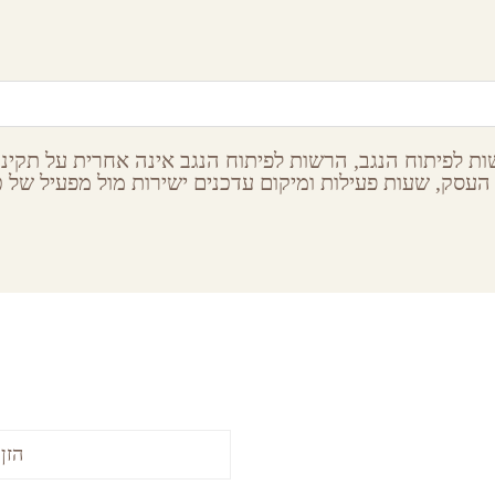
צפון הנגב
אשכול,
צפון הנגב
ת לפיתוח הנגב, הרשות לפיתוח הנגב אינה אחרית על תקינות
העסק, שעות פעילות ומיקום עדכנים ישירות מול מפעיל של כל
ribe to our newsletter
Latest S
ה
,
restaurant
,
attraction
,
רוצים לקבל עדכונים על הופ
-והסביבה
,
-ויתיר
,
accommodation
,
-המלח
,
ערבה
,