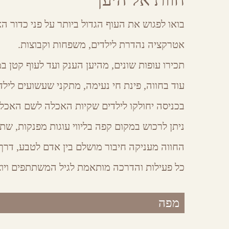
Share
Share
Share
Share
on
on
on
by
Facebook
Google
Twitter
Email
בואו לפגוש את העוף הגדול ביותר על פני כדור ה
Plus
אטרקציה נהדרת לילדים, משפחות וקבוצות.
תכירו עופות שונים, מהיען הענק ועד לעוף קטן במ
עוד בחווה, פינת חי נעימה, מתקני שעשועים לילד
בכניסה יחולקו לילדים שקיות האכלה לשם האכלת
ניתן לרכוש במקום קפה בליווי עוגות מפנקות, שתי
החווה מעניקה חיבור מושלם בין אדם לטבע, דרך 
כל פעילות והדרכה מותאמת לגיל המשתתפים ויוצ
מפה