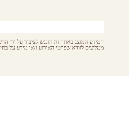
צפון הנגב
המידע המוצג באתר זה הונגש לציבור על ידי הרשו
ממליצים לוודא שפרטי האירוע ו/או מידע על בתי 
earches
About GoNegev
עין-חצב
מי אנחנו
באר-שבע
הצטרפו למאגר
חבל-לכיש
תקנון ותנאי שימוש באתר גונגב
ערד-וים