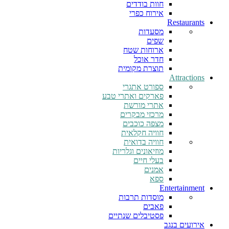
חוות בודדים
אירוח כפרי
Restaurants
מסעדות
שפים
ארוחות שטח
חדר אוכל
תוצרת מקומית
Attractions
ספורט אתגרי
פארקים ואתרי טבע
אתרי מורשת
מרכזי מבקרים
מצפה כוכבים
חוויה חקלאית
חוויה בדואית
מוזיאונים וגלריות
בעלי חיים
אמנים
ספא
Entertainment
מוסדות תרבות
פאבים
פסטיבלים שנתיים
אירועים בנגב