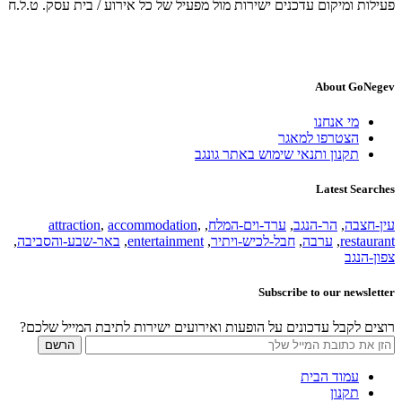
פעילות ומיקום עדכנים ישירות מול מפעיל של כל אירוע / בית עסק. ט.ל.ח
About GoNegev
מי אנחנו
הצטרפו למאגר
תקנון ותנאי שימוש באתר גונגב
Latest Searches
עין-חצבה
,
הר-הנגב
,
ערד-וים-המלח
,
,
accommodation
,
attraction
restaurant
,
ערבה
,
חבל-לכיש-ויתיר
,
entertainment
,
באר-שבע-והסביבה
,
צפון-הנגב
Subscribe to our newsletter
רוצים לקבל עדכונים על הופעות ואירועים ישירות לתיבת המייל שלכם?
עמוד הבית
תקנון