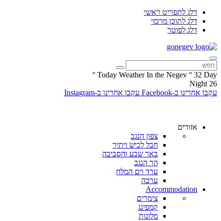
דלג לתפריט ראשי
דלג לתוכן מרכזי
דלג לפוטר
°
Today Weather In the Negev
°
32
Day
Night
26
עקבו אחרינו ב-Facebook
עקבו אחרינו ב-Instagram
אזורים
צפון הנגב
חבל לכיש ויתיר
באר שבע והסביבה
הר הנגב
ערד וים המלח
ערבה
Accommodation
צימרים
קמפינג
מלונות