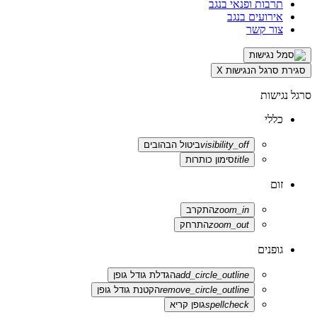
תרבות ופנאי בנגב
אירועים בנגב
צור קשר
סגירת סרגל הנגישות
X
סרגל נגישות
כללי
visibility_off
ביטול הבהובים
title
סימון כותרות
זום
zoom_in
התקרב
zoom_out
התרחק
גופנים
add_circle_outline
הגדלת גודל גופן
remove_circle_outline
הקטנת גודל גופן
spellcheck
גופן קריא