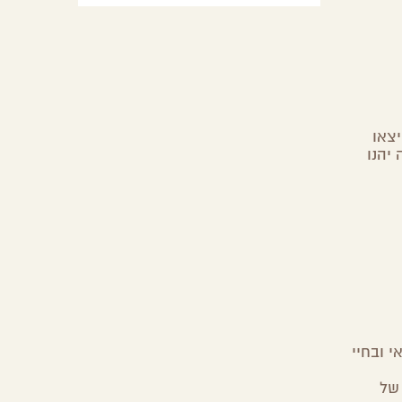
צאו
יהנו
 ובחיי
של