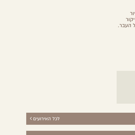
ור
קור
 העבר.
לכל האירועים