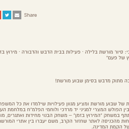
Share
Share
Share
Share
Share
on
on
on
by
Facebook
Google
Twitter
Email
Plus
: סיור מורשת בלילה ∙ פעילות בבית הדבש והדבורה ∙ מירוץ בזמ
ץ של פעם"
וכה מתוק מדבש בסימן שבוע מורשת!
 של שבוע מורשת ומציע מגוון פעילויות שילמדו את כל המשפח
ין הפולש המצרי למגיני יד מרדכי ולוחמי הפלמ"ח במלחמת הע
המירוץ בזמן"
– משחק הבנוי מחידות ואתגרים, מו
חות מהכניסה לאתר שחזור הקרב, משם יעברו בין אתרי המורש
ושל הקמת המדינה.