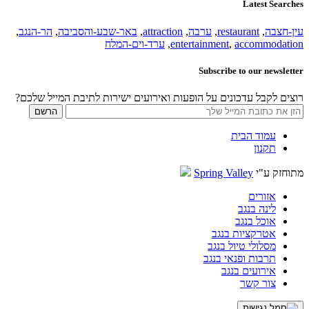
Latest Searches
עין-חצבה
,
restaurant
,
ערבה
,
attraction
,
באר-שבע-והסביבה
,
הר-הנגב
,
accommodation
,
entertainment
,
ערד-וים-המלח
Subscribe to our newsletter
רוצים לקבל עדכונים על הופעות ואירועים ישירות לתיבת המייל שלכם?
עמוד הבית
תקנון
מתוחזק ע"י
Spring Valley
אזורים
לינה בנגב
אוכל בנגב
אטרקציות בנגב
מסלולי טיול בנגב
תרבות ופנאי בנגב
אירועים בנגב
צור קשר