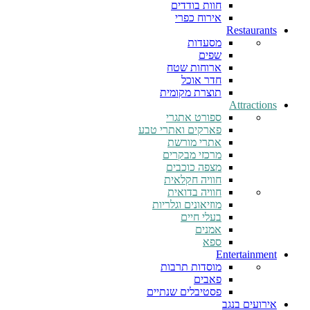
חוות בודדים
אירוח כפרי
Restaurants
מסעדות
שפים
ארוחות שטח
חדר אוכל
תוצרת מקומית
Attractions
ספורט אתגרי
פארקים ואתרי טבע
אתרי מורשת
מרכזי מבקרים
מצפה כוכבים
חוויה חקלאית
חוויה בדואית
מוזיאונים וגלריות
בעלי חיים
אמנים
ספא
Entertainment
מוסדות תרבות
פאבים
פסטיבלים שנתיים
אירועים בנגב