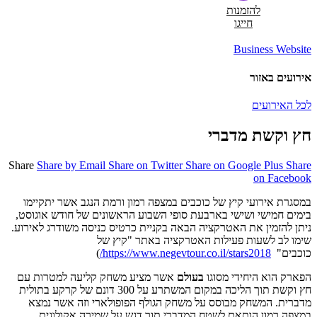
להזמנות
חייגו
Business Website
אירועים באזור
לכל האירועים
חץ וקשת מדברי
Share
Share by Email
Share on Twitter
Share on Google Plus
Share
on Facebook
במסגרת אירועי קיץ של כוכבים במצפה רמון ורמת הנגב אשר יתקיימו
בימים חמישי ושישי בארבעת סופי השבוע הראשונים של חודש אוגוסט,
ניתן להזמין את האטרקציה הבאה בקניית כרטיס כניסה משודרג לאירוע.
שימו לב לשעות פעילות האטרקציה באתר "קיץ של
כוכבים"
https://www.negevtour.co.il/stars2018/
)
הפארק הוא היחידי מסוגו
בעולם
אשר מציע משחק קליעה למטרות עם
חץ וקשת תוך הליכה במקום המשתרע על 300 דונם של קרקע בתולית
מדברית. המשחק מבוסס על משחק הגולף הפופולארי וזה אשר נמצא
במצפה רמון הותאם לשטח המדברי תוך דגש על שמירה אקולוגית.