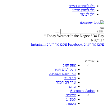
דלג לתפריט ראשי
דלג לתוכן מרכזי
דלג לפוטר
°
Today Weather In the Negev
°
34
Day
Night
27
עקבו אחרינו ב-Facebook
עקבו אחרינו ב-Instagram
אזורים
צפון הנגב
חבל לכיש ויתיר
באר שבע והסביבה
הר הנגב
ערד וים המלח
ערבה
Accommodation
צימרים
קמפינג
מלונות