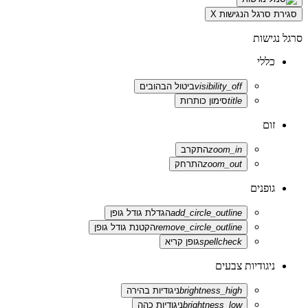
סגירת סרגל הנגישות
X
סרגל נגישות
כללי
visibility_off
ביטול הבהובים
title
סימון כותרות
זום
zoom_in
התקרב
zoom_out
התרחק
גופנים
add_circle_outline
הגדלת גודל גופן
remove_circle_outline
הקטנת גודל גופן
spellcheck
גופן קריא
ניגודיות צבעים
brightness_high
ניגודיות בהירה
brightness_low
ניגודיות כהה