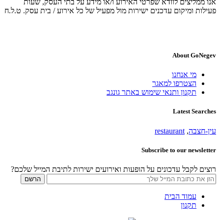
אנו ממליצים לוודא שפרטי האירוע ו/או מידע על בתי העסק, שעות
פעילות ומיקום עדכנים ישירות מול מפעיל של כל אירוע / בית עסק. ט.ל.ח
About GoNegev
מי אנחנו
הצטרפו למאגר
תקנון ותנאי שימוש באתר גונגב
Latest Searches
עין-חצבה
,
restaurant
Subscribe to our newsletter
רוצים לקבל עדכונים על הופעות ואירועים ישירות לתיבת המייל שלכם?
עמוד הבית
תקנון