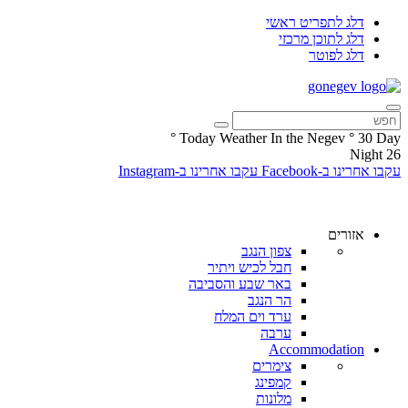
דלג לתפריט ראשי
דלג לתוכן מרכזי
דלג לפוטר
°
Today Weather In the Negev
°
30
Day
Night
26
עקבו אחרינו ב-Facebook
עקבו אחרינו ב-Instagram
אזורים
צפון הנגב
חבל לכיש ויתיר
באר שבע והסביבה
הר הנגב
ערד וים המלח
ערבה
Accommodation
צימרים
קמפינג
מלונות