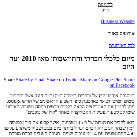
להזמנות
חייגו
Business Website
אירועים באזור
לכל האירועים
מיזם כלכלי חברתי והתיישבותי מאז 2010 ועד
היום
Share
Share by Email
Share on Twitter
Share on Google Plus
Share
on Facebook
במסגרת אירועי קיץ של כוכבים במצפה רמון ורמת הנגב אשר יתקיימו
בימים חמישי ושישי בארבעת סופי השבוע הראשונים של חודש אוגוסט,
ניתן להזמין את האטרקציה הבאה בקניית כרטיס כניסה משודרג לאירוע.
שימו לב לשעות פעילות האטרקציה באתר "קיץ של כוכבים".
בואו להכיר את המיזם של כ 15 משפחות, אשר קבעו את ביתן במצפה
רמון שבהר הנגב. זהו הכרם הגדול ביותר כיום בנגב ושטחו משתרע על פני
450 דונםנטועים עם 14 זני ענבים שונים! תנובת הענבים בכרם מוכרת