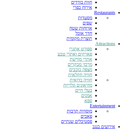
חוות בודדים
אירוח כפרי
Restaurants
מסעדות
שפים
ארוחות שטח
חדר אוכל
תוצרת מקומית
Attractions
ספורט אתגרי
פארקים ואתרי טבע
אתרי מורשת
מרכזי מבקרים
מצפה כוכבים
חוויה חקלאית
חוויה בדואית
מוזיאונים וגלריות
בעלי חיים
אמנים
ספא
Entertainment
מוסדות תרבות
פאבים
פסטיבלים שנתיים
אירועים בנגב