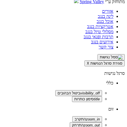
מתוחזק ע"י
Spring Valley
אזורים
לינה בנגב
אוכל בנגב
אטרקציות בנגב
מסלולי טיול בנגב
תרבות ופנאי בנגב
אירועים בנגב
צור קשר
סגירת סרגל הנגישות
X
סרגל נגישות
כללי
visibility_off
ביטול הבהובים
title
סימון כותרות
זום
zoom_in
התקרב
zoom_out
התרחק