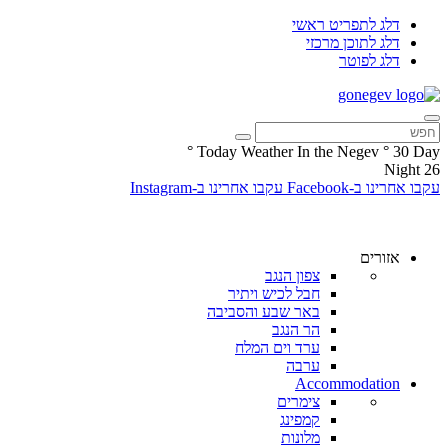
דלג לתפריט ראשי
דלג לתוכן מרכזי
דלג לפוטר
°
Today Weather In the Negev
°
30
Day
Night
26
עקבו אחרינו ב-Facebook
עקבו אחרינו ב-Instagram
אזורים
צפון הנגב
חבל לכיש ויתיר
באר שבע והסביבה
הר הנגב
ערד וים המלח
ערבה
Accommodation
צימרים
קמפינג
מלונות