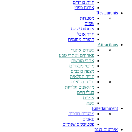
חוות בודדים
אירוח כפרי
Restaurants
מסעדות
שפים
ארוחות שטח
חדר אוכל
תוצרת מקומית
Attractions
ספורט אתגרי
פארקים ואתרי טבע
אתרי מורשת
מרכזי מבקרים
מצפה כוכבים
חוויה חקלאית
חוויה בדואית
מוזיאונים וגלריות
בעלי חיים
אמנים
ספא
Entertainment
מוסדות תרבות
פאבים
פסטיבלים שנתיים
אירועים בנגב