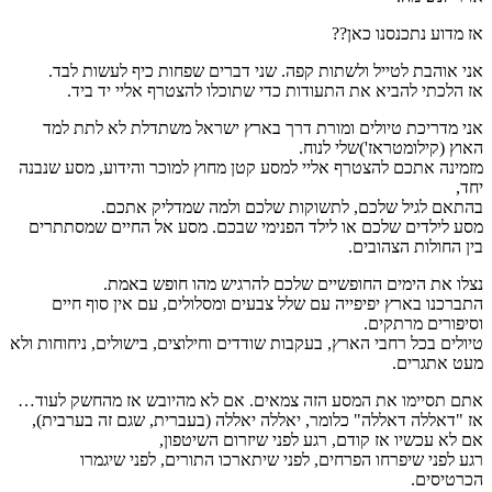
אז מדוע נתכנסנו כאן??
אני אוהבת לטייל ולשתות קפה. שני דברים שפחות כיף לעשות לבד.
אז הלכתי להביא את התעודות כדי שתוכלו להצטרף אליי יד ביד.
אני מדריכת טיולים ומורת דרך בארץ ישראל משתדלת לא לתת למד
האוץ (קילומטראז')שלי לנוח.
מזמינה אתכם להצטרף אליי למסע קטן מחוץ למוכר והידוע, מסע שנבנה
יחד,
בהתאם לגיל שלכם, לתשוקות שלכם ולמה שמדליק אתכם.
מסע לילדים שלכם או לילד הפנימי שבכם. מסע אל החיים שמסתתרים
בין החולות הצהובים.
נצלו את הימים החופשיים שלכם להרגיש מהו חופש באמת.
התברכנו בארץ יפיפייה עם שלל צבעים ומסלולים, עם אין סוף חיים
וסיפורים מרתקים.
טיולים בכל רחבי הארץ, בעקבות שודדים וחילוצים, בישולים, ניחוחות ולא
מעט אתגרים.
אתם תסיימו את המסע הזה צמאים. אם לא מהיובש אז מהחשק לעוד…
אז "דאללה דאללה" כלומר, יאללה יאללה (בעברית, שגם זה בערבית),
אם לא עכשיו אז קודם, רגע לפני שיזרום השיטפון,
רגע לפני שיפרחו הפרחים, לפני שיתארכו התורים, לפני שיגמרו
הכרטיסים.