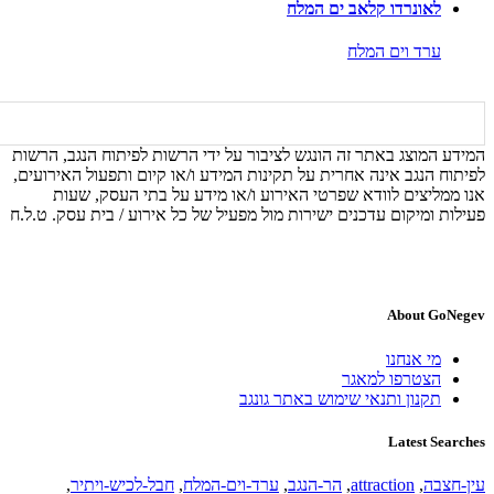
לאונרדו קלאב ים המלח
ערד וים המלח
המידע המוצג באתר זה הונגש לציבור על ידי הרשות לפיתוח הנגב, הרשות
לפיתוח הנגב אינה אחרית על תקינות המידע ו/או קיום ותפעול האירועים,
אנו ממליצים לוודא שפרטי האירוע ו/או מידע על בתי העסק, שעות
פעילות ומיקום עדכנים ישירות מול מפעיל של כל אירוע / בית עסק. ט.ל.ח
About GoNegev
מי אנחנו
הצטרפו למאגר
תקנון ותנאי שימוש באתר גונגב
Latest Searches
עין-חצבה
,
attraction
,
הר-הנגב
,
ערד-וים-המלח
,
חבל-לכיש-ויתיר
,