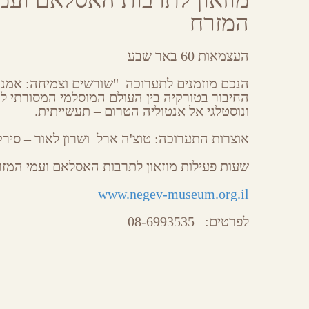
Share
Share
Share
Share
on
on
on
by
המזרח
Facebook
Google
Twitter
Email
Plus
העצמאות 60 באר שבע
הנכם מוזמנים לתערוכה "שורשים וצמיחה: אמנו
החיבור בטורקיה בין העולם המוסלמי המסורתי ל
ונוסטלגי אל אנטוליה הטרום – תעשייתית.
אוצרות התערוכה: טוצ'ה ארל ושרון לאור – סירק
שעות פעילות מוזאון לתרבות האסלאם ועמי המזר
www.negev-museum.org.il
לפרטים:
08-6993535
אירועים באיזור