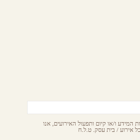
ם
נוף מדבר צימרים בירוחם
הר הנגב
 המידע ו/או קיום ותפעול האירועים, אנו
 אירוע / בית עסק. ט.ל.ח