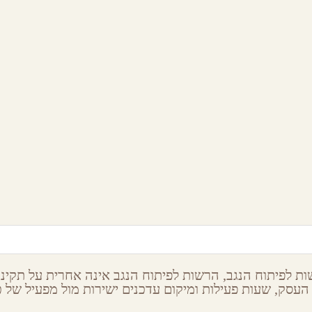
הבית במתתיהו HabaitBe
אירוחם צימר בירוח
Matityahu
באר שבע והסביבה
הר הנגב
ת לפיתוח הנגב, הרשות לפיתוח הנגב אינה אחרית על תקינות
העסק, שעות פעילות ומיקום עדכנים ישירות מול מפעיל של כל