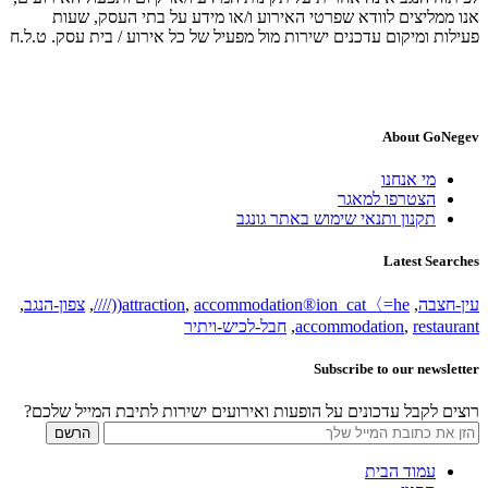
אנו ממליצים לוודא שפרטי האירוע ו/או מידע על בתי העסק, שעות
פעילות ומיקום עדכנים ישירות מול מפעיל של כל אירוע / בית עסק. ט.ל.ח
About GoNegev
מי אנחנו
הצטרפו למאגר
תקנון ותנאי שימוש באתר גונגב
Latest Searches
עין-חצבה
,
accommodation®ion_cat〈=he((////
,
attraction
,
צפון-הנגב
,
restaurant
,
accommodation
,
חבל-לכיש-ויתיר
Subscribe to our newsletter
רוצים לקבל עדכונים על הופעות ואירועים ישירות לתיבת המייל שלכם?
עמוד הבית