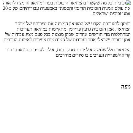
מוזיאון הזכוכית בערד מוזיאון זה מציג לראווה
את עולם אמנות הזכוכית הדינמי והססגוני באמצעות עבודותיהם של כ-20
אמני זכוכית ישראלים.
בנוסף לתערוכת הקבע של המוזיאון המציגה את יצירותיו של מייסד
המוזיאון, אמן הזכוכית גדעון פרידמן, מתקיימות במוזיאון תערוכות
המתחלפות מדי חודשים אחדים שבהן מוצגות בכל פעם מציג עבודות של
אמן זכוכית ישראלי אחר ועבודות של סטודנטים צעירים לאמנות הזכוכית.
המוזיאון כולל שלושה אולמות תצוגה, חנות, אולם לעריכת סדנאות וחדר
קריאה/ספרייה ונערכים בו סיורים מודרכים
מפה