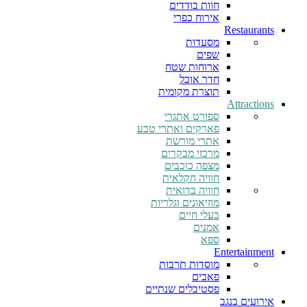
חוות בודדים
אירוח כפרי
Restaurants
מסעדות
שפים
ארוחות שטח
חדר אוכל
תוצרת מקומית
Attractions
ספורט אתגרי
פארקים ואתרי טבע
אתרי מורשת
מרכזי מבקרים
מצפה כוכבים
חוויה חקלאית
חוויה בדואית
מוזיאונים וגלריות
בעלי חיים
אמנים
ספא
Entertainment
מוסדות תרבות
פאבים
פסטיבלים שנתיים
אירועים בנגב