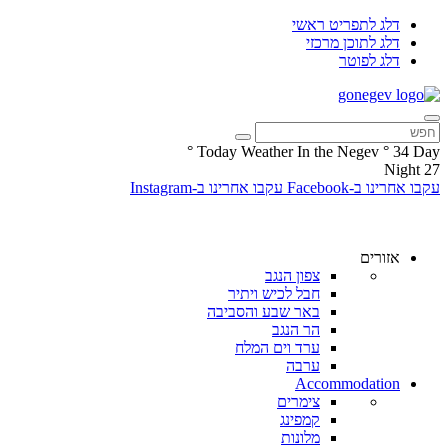
דלג לתפריט ראשי
דלג לתוכן מרכזי
דלג לפוטר
°
Today Weather In the Negev
°
34
Day
Night
27
עקבו אחרינו ב-Facebook
עקבו אחרינו ב-Instagram
אזורים
צפון הנגב
חבל לכיש ויתיר
באר שבע והסביבה
הר הנגב
ערד וים המלח
ערבה
Accommodation
צימרים
קמפינג
מלונות