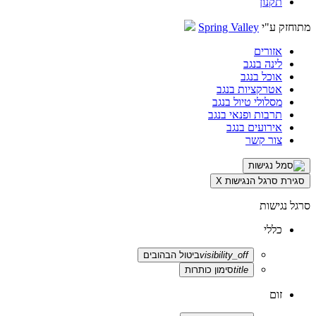
תקנון
מתוחזק ע"י
Spring Valley
אזורים
לינה בנגב
אוכל בנגב
אטרקציות בנגב
מסלולי טיול בנגב
תרבות ופנאי בנגב
אירועים בנגב
צור קשר
סגירת סרגל הנגישות
X
סרגל נגישות
כללי
visibility_off
ביטול הבהובים
title
סימון כותרות
זום