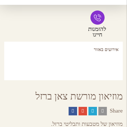
להזמנות
חייגו
אירועים באזור
מוזיאון מורשת צאן ברזל
Share
Share
Share
Share
Share
on
on
on
by
ebook
Google
Twitter
Email
מוזיאון של מטבעות ותבליטי ברזל.
Plus