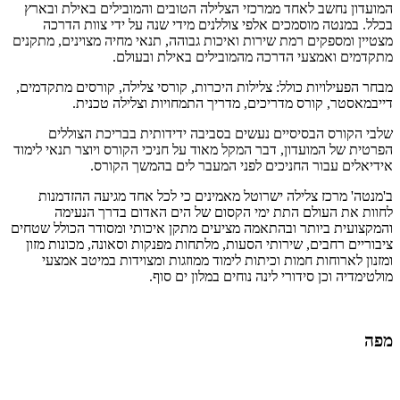
המועדון נחשב לאחד ממרכזי הצלילה הטובים והמובילים באילת ובארץ
בכלל. במנטה מוסמכים אלפי צוללנים מידי שנה על ידי צוות הדרכה
מצטיין ומספקים רמת שירות ואיכות גבוהה, תנאי מחיה מצוינים, מתקנים
מתקדמים ואמצעי הדרכה מהמובילים באילת ובעולם.
מבחר הפעילויות כולל: צלילות היכרות, קורסי צלילה, קורסים מתקדמים,
דייבמאסטר, קורס מדריכים, מדריך התמחויות וצלילה טכנית.
שלבי הקורס הבסיסיים נעשים בסביבה ידידותית בבריכת הצוללים
הפרטית של המועדון, דבר המקל מאוד על חניכי הקורס ויוצר תנאי לימוד
אידיאלים עבור החניכים לפני המעבר לים בהמשך הקורס.
ב'מנטה' מרכז צלילה ישרוטל מאמינים כי לכל אחד מגיעה ההזדמנות
לחוות את העולם התת ימי הקסום של הים האדום בדרך הנעימה
והמקצועית ביותר ובהתאמה מציעים מתקן איכותי ומסודר הכולל שטחים
ציבוריים רחבים, שירותי הסעות, מלתחות מפנקות וסאונה, מכונות מזון
ומזנון לארוחות חמות וכיתות לימוד ממוזגות ומצוידות במיטב אמצעי
מולטימדיה וכן סידורי לינה נוחים במלון ים סוף.
מפה