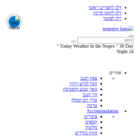
דלג לתפריט ראשי
דלג לתוכן מרכזי
דלג לפוטר
°
Today Weather In the Negev
°
30
Day
Night
24
עקבו
עקבו
אחרינו
אחרינו
ב-
ב-
אזורים
Facebook
Instagram
צפון הנגב
חבל לכיש ויתיר
באר שבע והסביבה
הר הנגב
ערד וים המלח
ערבה
Accommodation
צימרים
קמפינג
מלונות
חוות בודדים