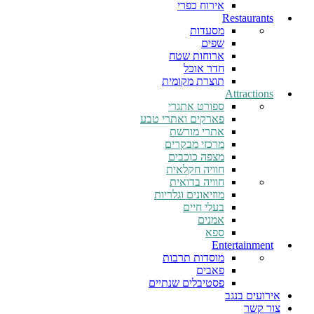
אירוח כפרי
Restaurants
מסעדות
שפים
ארוחות שטח
חדר אוכל
תוצרת מקומית
Attractions
ספורט אתגרי
פארקים ואתרי טבע
אתרי מורשת
מרכזי מבקרים
מצפה כוכבים
חוויה חקלאית
חוויה בדואית
מוזיאונים וגלריות
בעלי חיים
אמנים
ספא
Entertainment
מוסדות תרבות
פאבים
פסטיבלים שנתיים
אירועים בנגב
צור קשר