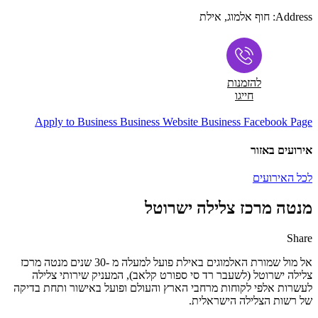
Address:
חוף אלמוג, אילת
להזמנות
חייגו
Apply to Business
Business Website
Business Facebook Page
אירועים באזור
לכל האירועים
מנטה מרכז צלילה ישרוטל
Share
Share
Share
Share
Share
by
on
on
on
אל מול שמורת האלמוגים באילת פועל למעלה מ -30 שנים מנטה מרכז
Facebook
Google
Twitter
Email
צלילה ישרוטל (לשעבר רד סי ספורט קלאב), המעניק שירותי צלילה
Plus
לעשרות אלפי לקוחות מרחבי הארץ והעולם ופועל באישור ותחת בדיקה
של רשות הצלילה הישראלית.