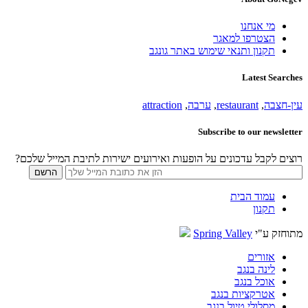
מי אנחנו
הצטרפו למאגר
תקנון ותנאי שימוש באתר גונגב
Latest Searches
עין-חצבה
,
restaurant
,
ערבה
,
attraction
Subscribe to our newsletter
רוצים לקבל עדכונים על הופעות ואירועים ישירות לתיבת המייל שלכם?
עמוד הבית
תקנון
מתוחזק ע"י
Spring Valley
אזורים
לינה בנגב
אוכל בנגב
אטרקציות בנגב
מסלולי טיול בנגב