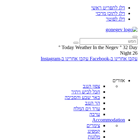
דלג לתפריט ראשי
דלג לתוכן מרכזי
דלג לפוטר
°
Today Weather In the Negev
°
32
Day
Night
26
עקבו אחרינו ב-Facebook
עקבו אחרינו ב-Instagram
אזורים
צפון הנגב
חבל לכיש ויתיר
באר שבע והסביבה
הר הנגב
ערד וים המלח
ערבה
Accommodation
צימרים
קמפינג
מלונות