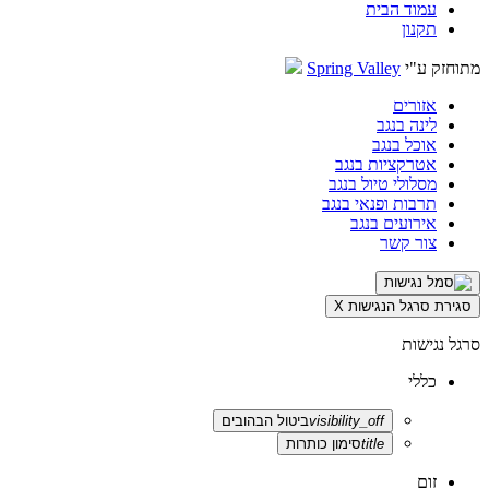
עמוד הבית
תקנון
מתוחזק ע"י
Spring Valley
אזורים
לינה בנגב
אוכל בנגב
אטרקציות בנגב
מסלולי טיול בנגב
תרבות ופנאי בנגב
אירועים בנגב
צור קשר
סגירת סרגל הנגישות
X
סרגל נגישות
כללי
visibility_off
ביטול הבהובים
title
סימון כותרות
זום