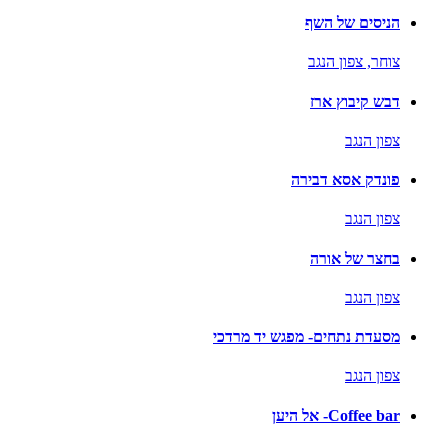
הניסים של השף
צוחר,
צפון הנגב
דבש קיבוץ ארז
צפון הנגב
פונדק אסא דבירה
צפון הנגב
בחצר של אורה
צפון הנגב
מסעדת נתחים- מפגש יד מרדכי
צפון הנגב
Coffee bar- אל היען