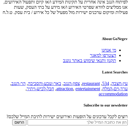
לפיתוח הנגב אינה אחרית על תקינות המידע ו/או קיום ותפעול האירועים,
אנו ממליצים לוודא שפרטי האירוע ו/או מידע על בתי העסק, שעות
פעילות ומיקום עדכנים ישירות מול מפעיל של כל אירוע / בית עסק. ט.ל.ח
About GoNegev
מי אנחנו
הצטרפו למאגר
תקנון ותנאי שימוש באתר גונגב
Latest Searches
עין-חצבה
,
534
,
restaurant
,
צפון-הנגב
,
באר-שבע-והסביבה
,
הר-הנגב
,
ערד-וים-המלח
,
entertainment
,
attraction
,
חבל-לכיש-ויתיר
,
accommodation
Subscribe to our newsletter
רוצים לקבל עדכונים על הופעות ואירועים ישירות לתיבת המייל שלכם?