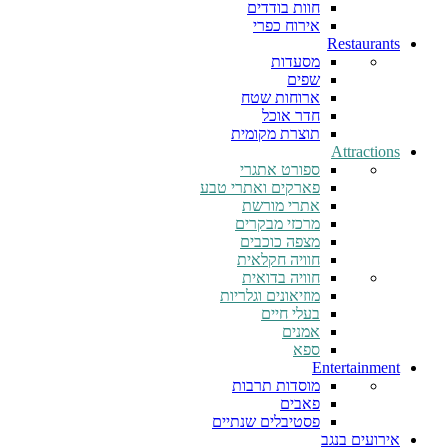
חוות בודדים
אירוח כפרי
Restaurants
מסעדות
שפים
ארוחות שטח
חדר אוכל
תוצרת מקומית
Attractions
ספורט אתגרי
פארקים ואתרי טבע
אתרי מורשת
מרכזי מבקרים
מצפה כוכבים
חוויה חקלאית
חוויה בדואית
מוזיאונים וגלריות
בעלי חיים
אמנים
ספא
Entertainment
מוסדות תרבות
פאבים
פסטיבלים שנתיים
אירועים בנגב