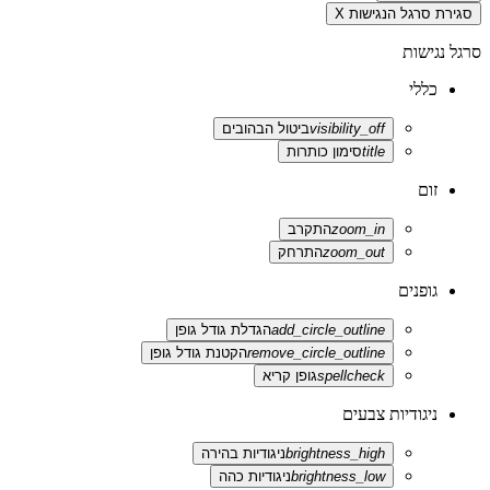
סגירת סרגל הנגישות
X
סרגל נגישות
כללי
visibility_off
ביטול הבהובים
title
סימון כותרות
זום
zoom_in
התקרב
zoom_out
התרחק
גופנים
add_circle_outline
הגדלת גודל גופן
remove_circle_outline
הקטנת גודל גופן
spellcheck
גופן קריא
ניגודיות צבעים
brightness_high
ניגודיות בהירה
brightness_low
ניגודיות כהה