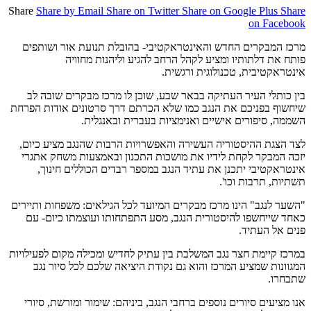
Share
Share by Email
Share on Twitter
Share on Google Plus
Share
on Facebook
מרכז המבקרים החדש והאינטראקטיבי- בהובלת תנועת אור ושותפים
פותח את דלתותיו ומציע לקהל הרחב להגיע וליהנות מחוויה
אינטראקטיבית, טכנולוגית ורגשית.
בין כותלי העיר העתיקה בבאר שבע, שוכן לו מרכז מבקרים שובה לב
שיחשוף בפניכם את הנגב כמו שלא הכרתם דרך סרטונים אודות הפרחת
השממה, סיפורים אישיים ואנימציות בעברית ובאנגלית.
לצד הצגת ההיסטוריה העשירה והאפשרויות הרבות שהנגב מציע כיום,
יזכה המבקר לקחת לידיו את מושכות התכנון ובאמצעות משחק אתגרי
אינטראקטיבי יתכנן את עתיד הנגב במספר רבדים הכוללים חינוך,
תשתיות, תרבות וכו'.
"השער לנגב" הינו מרכז מבקרים המיועד לכל הגילאים: משפחות ותיירים
כאחד שייחשפו להיסטורית הנגב, מסע התפתחותו ועוצמתו כיום- עם
פנים אל העתיד.
במרכז קיימת חצר נגב המשלבת בין עתיק לחדיש ומכילה מקום לפעילויות
המגוונות שמציע המרכז והוא גם נקודת היציאה שלכם לכל סיור נגב
שתבחרו.
אנו מציעים סיורים נוספים ברחבי הנגב, ביניהם: שימור ומורשת, סיורי