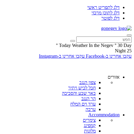
דלג לתפריט ראשי
דלג לתוכן מרכזי
דלג לפוטר
°
Today Weather In the Negev
°
30
Day
Night
25
עקבו אחרינו ב-Facebook
עקבו אחרינו ב-Instagram
אזורים
צפון הנגב
חבל לכיש ויתיר
באר שבע והסביבה
הר הנגב
ערד וים המלח
ערבה
Accommodation
צימרים
קמפינג
מלונות