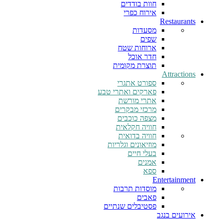
חוות בודדים
אירוח כפרי
Restaurants
מסעדות
שפים
ארוחות שטח
חדר אוכל
תוצרת מקומית
Attractions
ספורט אתגרי
פארקים ואתרי טבע
אתרי מורשת
מרכזי מבקרים
מצפה כוכבים
חוויה חקלאית
חוויה בדואית
מוזיאונים וגלריות
בעלי חיים
אמנים
ספא
Entertainment
מוסדות תרבות
פאבים
פסטיבלים שנתיים
אירועים בנגב