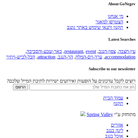
About GoNegev
מי אנחנו
הצטרפו למאגר
תקנון ותנאי שימוש באתר גונגב
Latest Searches
עין-חצבה
,
צפון-הנגב
,
event
,
restaurant
,
באר-שבע-והסביבה
,
accommodation
,
ערד-וים-המלח
,
הר-הנגב
,
attraction
,
חבל-לכיש-ויתיר
Subscribe to our newsletter
רוצים לקבל עדכונים על הופעות ואירועים ישירות לתיבת המייל שלכם?
עמוד הבית
תקנון
מתוחזק ע"י
Spring Valley
אזורים
לינה בנגב
אוכל בנגב