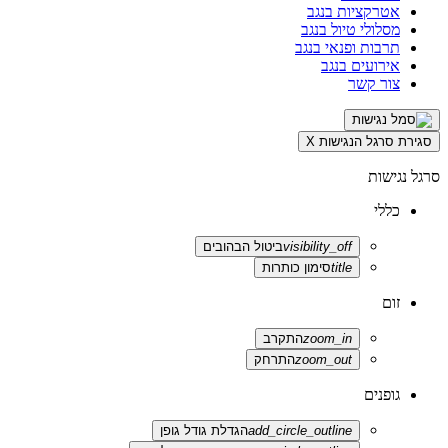
אטרקציות בנגב
מסלולי טיול בנגב
תרבות ופנאי בנגב
אירועים בנגב
צור קשר
סגירת סרגל הנגישות
X
סרגל נגישות
כללי
visibility_off
ביטול הבהובים
title
סימון כותרות
זום
zoom_in
התקרב
zoom_out
התרחק
גופנים
add_circle_outline
הגדלת גודל גופן