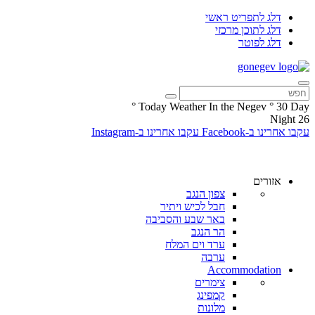
דלג לתפריט ראשי
דלג לתוכן מרכזי
דלג לפוטר
°
Today Weather In the Negev
°
30
Day
Night
26
עקבו אחרינו ב-Facebook
עקבו אחרינו ב-Instagram
אזורים
צפון הנגב
חבל לכיש ויתיר
באר שבע והסביבה
הר הנגב
ערד וים המלח
ערבה
Accommodation
צימרים
קמפינג
מלונות