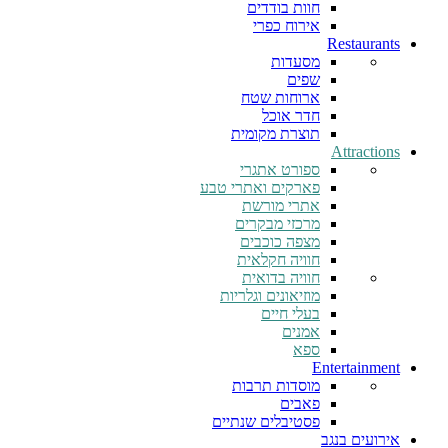
חוות בודדים
אירוח כפרי
Restaurants
מסעדות
שפים
ארוחות שטח
חדר אוכל
תוצרת מקומית
Attractions
ספורט אתגרי
פארקים ואתרי טבע
אתרי מורשת
מרכזי מבקרים
מצפה כוכבים
חוויה חקלאית
חוויה בדואית
מוזיאונים וגלריות
בעלי חיים
אמנים
ספא
Entertainment
מוסדות תרבות
פאבים
פסטיבלים שנתיים
אירועים בנגב