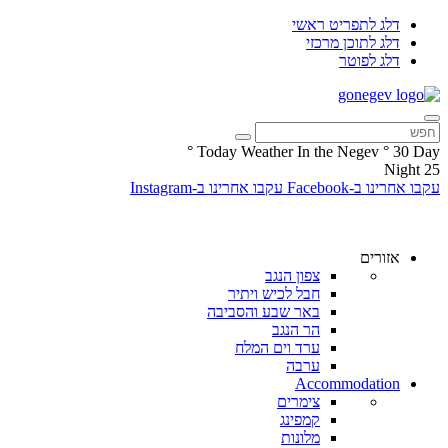
דלג לתפריט ראשי
דלג לתוכן מרכזי
דלג לפוטר
°
Today Weather In the Negev
°
30
Day
Night
25
עקבו אחרינו ב-Facebook
עקבו אחרינו ב-Instagram
אזורים
צפון הנגב
חבל לכיש ויתיר
באר שבע והסביבה
הר הנגב
ערד וים המלח
ערבה
Accommodation
צימרים
קמפינג
מלונות