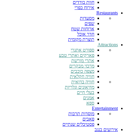
חוות בודדים
אירוח כפרי
Restaurants
מסעדות
שפים
ארוחות שטח
חדר אוכל
תוצרת מקומית
Attractions
ספורט אתגרי
פארקים ואתרי טבע
אתרי מורשת
מרכזי מבקרים
מצפה כוכבים
חוויה חקלאית
חוויה בדואית
מוזיאונים וגלריות
בעלי חיים
אמנים
ספא
Entertainment
מוסדות תרבות
פאבים
פסטיבלים שנתיים
אירועים בנגב