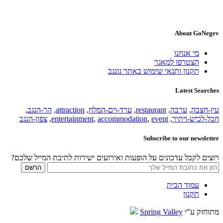
About GoNegev
מי אנחנו
הצטרפו למאגר
תקנון ותנאי שימוש באתר גונגב
Latest Searches
עין-חצבה
,
ערבה
,
restaurant
,
ערד-וים-המלח
,
attraction
,
הר-הנגב
,
חבל-לכיש-ויתיר
,
event
,
accommodation
,
entertainment
,
צפון-הנגב
Subscribe to our newsletter
רוצים לקבל עדכונים על הופעות ואירועים ישירות לתיבת המייל שלכם?
עמוד הבית
תקנון
מתוחזק ע"י
Spring Valley