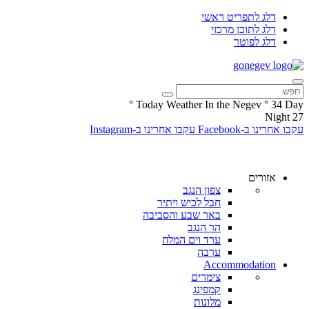
דלג לתפריט ראשי
דלג לתוכן מרכזי
דלג לפוטר
°
Today Weather In the Negev
°
34
Day
Night
27
עקבו אחרינו ב-Facebook
עקבו אחרינו ב-Instagram
אזורים
צפון הנגב
חבל לכיש ויתיר
באר שבע והסביבה
הר הנגב
ערד וים המלח
ערבה
Accommodation
צימרים
קמפינג
מלונות