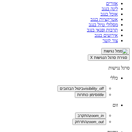
אזורים
לינה בנגב
אוכל בנגב
אטרקציות בנגב
מסלולי טיול בנגב
תרבות ופנאי בנגב
אירועים בנגב
צור קשר
סגירת סרגל הנגישות
X
סרגל נגישות
כללי
visibility_off
ביטול הבהובים
title
סימון כותרות
זום
zoom_in
התקרב
zoom_out
התרחק