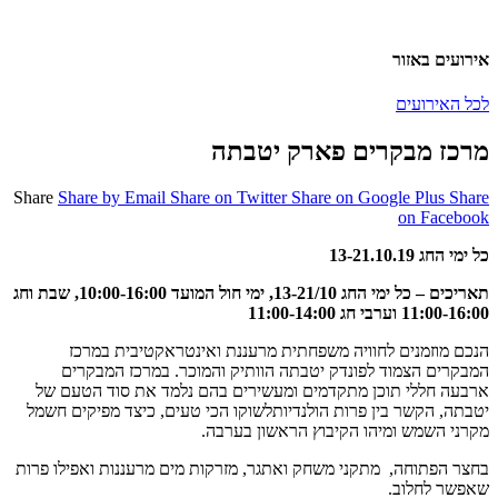
אירועים באזור
לכל האירועים
מרכז מבקרים פארק יטבתה
Share
Share by Email
Share on Twitter
Share on Google Plus
Share
on Facebook
כל ימי החג 13-21.10.19
תאריכים – כל ימי החג 13-21/10, ימי חול המועד 10:00-16:00, שבת וחג
11:00-16:00 וערבי חג 11:00-14:00
הנכם מוזמנים לחוויה משפחתית מרעננת ואינטראקטיבית במרכז
המבקרים הצמוד לפונדק יטבתה הוותיק והמוכר. במרכז המבקרים
ארבעה חללי תוכן מתקדמים ומעשירים בהם נלמד את סוד הטעם של
יטבתה, הקשר בין פרות הולנדיותלשוקו הכי טעים, כיצד מפיקים חשמל
מקרני השמש ומיהו הקיבוץ הראשון בערבה.
בחצר הפתוחה, מתקני משחק ואתגר, מזרקות מים מרעננות ואפילו פרות
שאפשר לחלוב.