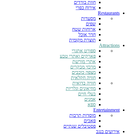
חוות בודדים
אירוח כפרי
Restaurants
מסעדות
שפים
ארוחות שטח
חדר אוכל
תוצרת מקומית
Attractions
ספורט אתגרי
פארקים ואתרי טבע
אתרי מורשת
מרכזי מבקרים
מצפה כוכבים
חוויה חקלאית
חוויה בדואית
מוזיאונים וגלריות
בעלי חיים
אמנים
ספא
Entertainment
מוסדות תרבות
פאבים
פסטיבלים שנתיים
אירועים בנגב