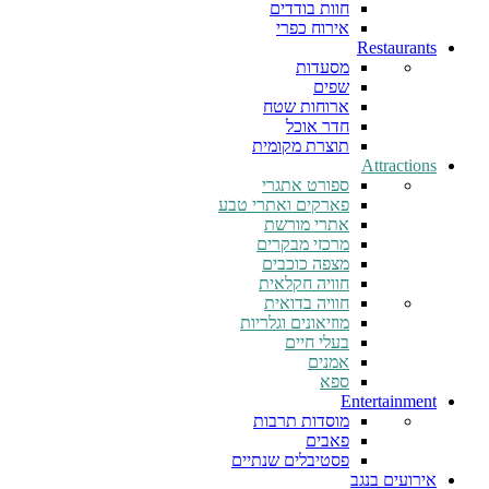
חוות בודדים
אירוח כפרי
Restaurants
מסעדות
שפים
ארוחות שטח
חדר אוכל
תוצרת מקומית
Attractions
ספורט אתגרי
פארקים ואתרי טבע
אתרי מורשת
מרכזי מבקרים
מצפה כוכבים
חוויה חקלאית
חוויה בדואית
מוזיאונים וגלריות
בעלי חיים
אמנים
ספא
Entertainment
מוסדות תרבות
פאבים
פסטיבלים שנתיים
אירועים בנגב