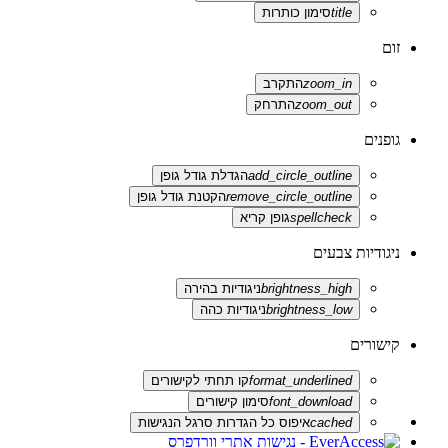
title
סימון כותרות
זום
zoom_in
התקרב
zoom_out
התרחק
גופנים
add_circle_outline
הגדלת גודל גופן
remove_circle_outline
הקטנת גודל גופן
spellcheck
גופן קריא
ניגודיות צבעים
brightness_high
ניגודיות בהירה
brightness_low
ניגודיות כהה
קישורים
format_underlined
קו תחתי לקישורים
font_download
סימון קישורים
cached
איפוס כל הגדרות סרגל הנגישות