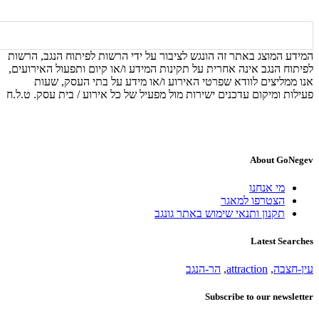
המידע המוצג באתר זה הונגש לציבור על ידי הרשות לפיתוח הנגב, הרשות
לפיתוח הנגב אינה אחרית על תקינות המידע ו/או קיום ותפעול האירועים,
אנו ממליצים לוודא שפרטי האירוע ו/או מידע על בתי העסק, שעות
פעילות ומיקום עדכנים ישירות מול מפעיל של כל אירוע / בית עסק. ט.ל.ח
About GoNegev
מי אנחנו
הצטרפו למאגר
תקנון ותנאי שימוש באתר גונגב
Latest Searches
עין-חצבה
,
attraction
,
הר-הנגב
Subscribe to our newsletter