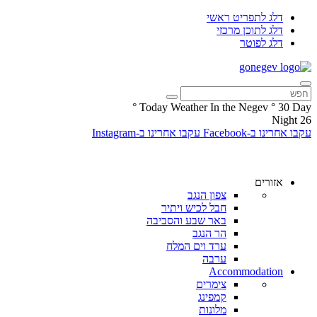
דלג לתפריט ראשי
דלג לתוכן מרכזי
דלג לפוטר
°
Today Weather In the Negev
°
30
Day
Night
26
עקבו אחרינו ב-Facebook
עקבו אחרינו ב-Instagram
אזורים
צפון הנגב
חבל לכיש ויתיר
באר שבע והסביבה
הר הנגב
ערד וים המלח
ערבה
Accommodation
צימרים
קמפינג
מלונות