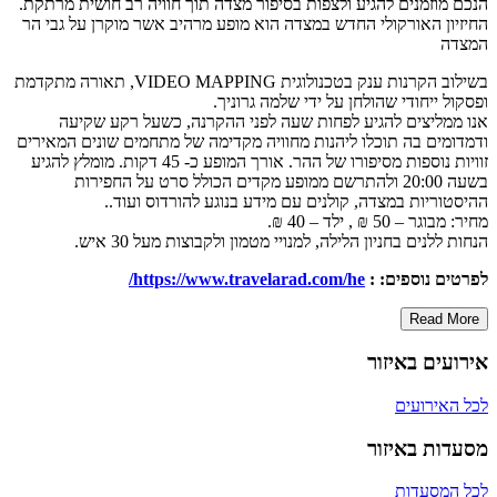
הנכם מוזמנים להגיע ולצפות בסיפור מצדה תוך חוויה רב חושית מרתקת.
החיזיון האורקולי החדש במצדה הוא מופע מרהיב אשר מוקרן על גבי הר
המצדה
בשילוב הקרנות ענק בטכנולוגית VIDEO MAPPING, תאורה מתקדמת
ופסקול ייחודי שהולחן על ידי שלמה גרוניך.
אנו ממליצים להגיע לפחות שעה לפני ההקרנה, כשעל רקע שקיעה
ודמדומים בה תוכלו ליהנות מחוויה מקדימה של מתחמים שונים המאירים
זוויות נוספות מסיפורו של ההר. אורך המופע כ- 45 דקות. מומלץ להגיע
בשעה 20:00 ולהתרשם ממופע מקדים הכולל סרט על החפירות
ההיסטוריות במצדה, קולנים עם מידע בנוגע להורדוס ועוד..
מחיר: מבוגר – 50 ₪ , ילד – 40 ₪.
הנחות ללנים בחניון הלילה, למנויי מטמון ולקבוצות מעל 30 איש.
לפרטים נוספים: :
https://www.travelarad.com/he
/
Read More
אירועים באיזור
לכל האירועים
מסעדות באיזור
לכל המסעדות