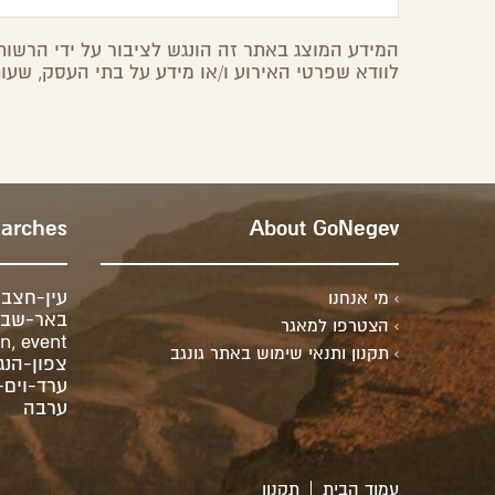
המידע המוצג באתר זה הונגש לציבור על ידי הרשות 
לוודא שפרטי האירוע ו/או מידע על בתי העסק, שעות
earches
About GoNegev
עין-חצב
מי אנחנו
באר-שבע
הצטרפו למאגר
on
,
event
תקנון ותנאי שימוש באתר גונגב
צפון-הנג
ערד-וים
ערבה
עמוד הבית
תקנון