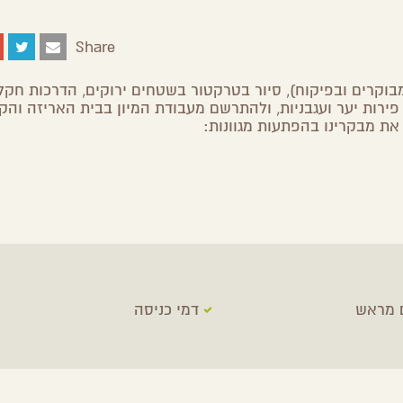
Share
Share
Share
Share
Share
on
on
on
by
Facebook
Google
Twitter
Email
מבוקרים ובפיקוח), סיור בטרקטור בשטחים ירוקים, הדרכות חקל
Plus
 פירות יער ועגבניות, ולהתרשם מעבודת המיון בבית האריזה והקי
את מבקרינו בהפתעות מגוונות:
 מראש
דמי כניסה