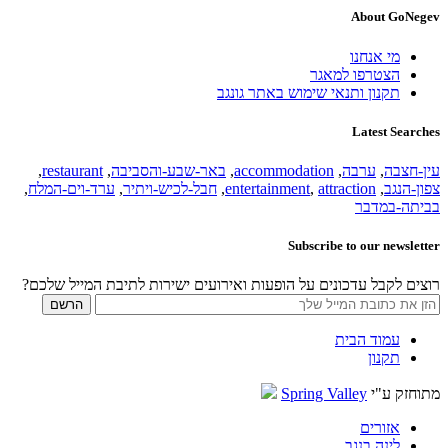
About GoNegev
מי אנחנו
הצטרפו למאגר
תקנון ותנאי שימוש באתר גונגב
Latest Searches
עין-חצבה
,
ערבה
,
accommodation
,
באר-שבע-והסביבה
,
restaurant
,
צפון-הנגב
,
attraction
,
entertainment
,
חבל-לכיש-ויתיר
,
ערד-וים-המלח
,
בביתה-במדבר
Subscribe to our newsletter
רוצים לקבל עדכונים על הופעות ואירועים ישירות לתיבת המייל שלכם?
עמוד הבית
תקנון
מתוחזק ע"י
Spring Valley
אזורים
לינה בנגב