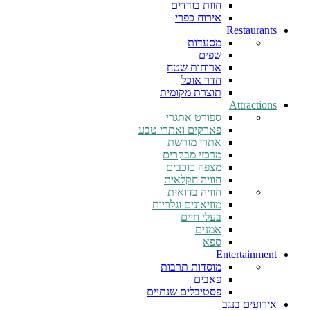
חוות בודדים
אירוח כפרי
Restaurants
מסעדות
שפים
ארוחות שטח
חדר אוכל
תוצרת מקומית
Attractions
ספורט אתגרי
פארקים ואתרי טבע
אתרי מורשת
מרכזי מבקרים
מצפה כוכבים
חוויה חקלאית
חוויה בדואית
מוזיאונים וגלריות
בעלי חיים
אמנים
ספא
Entertainment
מוסדות תרבות
פאבים
פסטיבלים שנתיים
אירועים בנגב