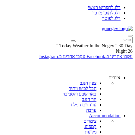
דלג לתפריט ראשי
דלג לתוכן מרכזי
דלג לפוטר
°
Today Weather In the Negev
°
30
Day
Night
26
עקבו אחרינו ב-Facebook
עקבו אחרינו ב-Instagram
אזורים
צפון הנגב
חבל לכיש ויתיר
באר שבע והסביבה
הר הנגב
ערד וים המלח
ערבה
Accommodation
צימרים
קמפינג
מלונות