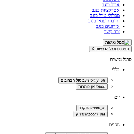
אוכל בנגב
אטרקציות בנגב
מסלולי טיול בנגב
תרבות ופנאי בנגב
אירועים בנגב
צור קשר
סגירת סרגל הנגישות
X
סרגל נגישות
כללי
visibility_off
ביטול הבהובים
title
סימון כותרות
זום
zoom_in
התקרב
zoom_out
התרחק
גופנים