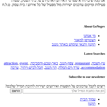
אנו ממליצים לוודא שפרטי האירוע ו/או מידע על בתי העסק, שעות
פעילות ומיקום עדכנים ישירות מול מפעיל של כל אירוע / בית עסק. ט.ל.ח
About GoNegev
מי אנחנו
הצטרפו למאגר
תקנון ותנאי שימוש באתר גונגב
Latest Searches
עין-חצבה
,
restaurant
,
צפון-הנגב
,
באר-שבע-והסביבה
,
,
event
,
attraction
accommodation
,
ערד-וים-המלח
,
הר-הנגב
,
חבל-לכיש-ויתיר
,
ערבה
Subscribe to our newsletter
רוצים לקבל עדכונים על הופעות ואירועים ישירות לתיבת המייל שלכם?
עמוד הבית
תקנון