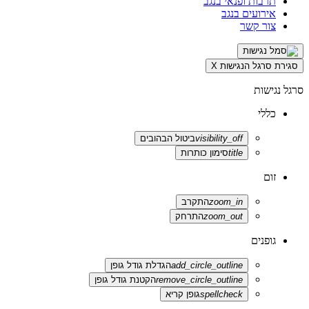
תרבות ופנאי בנגב
אירועים בנגב
צור קשר
סגירת סרגל הנגישות
X
סרגל נגישות
כללי
visibility_off
ביטול הבהובים
title
סימון כותרות
זום
zoom_in
התקרב
zoom_out
התרחק
גופנים
add_circle_outline
הגדלת גודל גופן
remove_circle_outline
הקטנת גודל גופן
spellcheck
גופן קריא