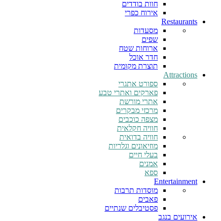
חוות בודדים
אירוח כפרי
Restaurants
מסעדות
שפים
ארוחות שטח
חדר אוכל
תוצרת מקומית
Attractions
ספורט אתגרי
פארקים ואתרי טבע
אתרי מורשת
מרכזי מבקרים
מצפה כוכבים
חוויה חקלאית
חוויה בדואית
מוזיאונים וגלריות
בעלי חיים
אמנים
ספא
Entertainment
מוסדות תרבות
פאבים
פסטיבלים שנתיים
אירועים בנגב