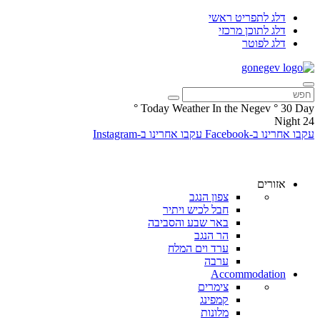
דלג לתפריט ראשי
דלג לתוכן מרכזי
דלג לפוטר
°
Today Weather In the Negev
°
30
Day
Night
24
עקבו אחרינו ב-Facebook
עקבו אחרינו ב-Instagram
אזורים
צפון הנגב
חבל לכיש ויתיר
באר שבע והסביבה
הר הנגב
ערד וים המלח
ערבה
Accommodation
צימרים
קמפינג
מלונות