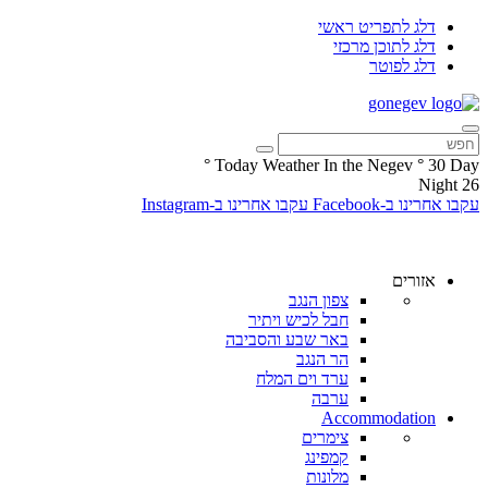
דלג לתפריט ראשי
דלג לתוכן מרכזי
דלג לפוטר
°
Today Weather In the Negev
°
30
Day
Night
26
עקבו אחרינו ב-Facebook
עקבו אחרינו ב-Instagram
אזורים
צפון הנגב
חבל לכיש ויתיר
באר שבע והסביבה
הר הנגב
ערד וים המלח
ערבה
Accommodation
צימרים
קמפינג
מלונות