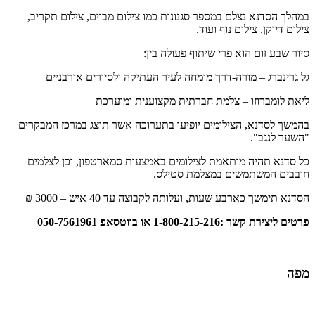
במהלך הסדנא נצלם במספר סגנונות כמו צילום מבוים, צילום תקריב,
צילום דיוקן, צילום נוף ועוד.
סיור שבע זום הוא פרי שיתוף פעולה בין:
גל גרינברג – מורה-דרך מומחה לעיר העתיקה ולסיורים אורבניים
ליאת לומברוזו – צלמת חברתית מקצוענית ומוערכת
בהמשך לסדנא, הצילומים יופיעו בתערוכה אשר תוצג במרכז המבקרים
"השער לנגב".
כל סדנא תהיה מותאמת לצילומים באמצעות סמארטפון, וכן לצלמים
חובבים המשתמשים במצלמת סטילס.
הסדנא תימשך כארבע שעות, ועלותה לקבוצה עד 40 איש – 3000 ₪
פרטים ליצירת קשר :1-800-215-216 או בווטסאפ 050-7561961
מפה