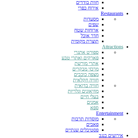
חוות בודדים
אירוח כפרי
Restaurants
מסעדות
שפים
ארוחות שטח
חדר אוכל
תוצרת מקומית
Attractions
ספורט אתגרי
פארקים ואתרי טבע
אתרי מורשת
מרכזי מבקרים
מצפה כוכבים
חוויה חקלאית
חוויה בדואית
מוזיאונים וגלריות
בעלי חיים
אמנים
ספא
Entertainment
מוסדות תרבות
פאבים
פסטיבלים שנתיים
אירועים בנגב