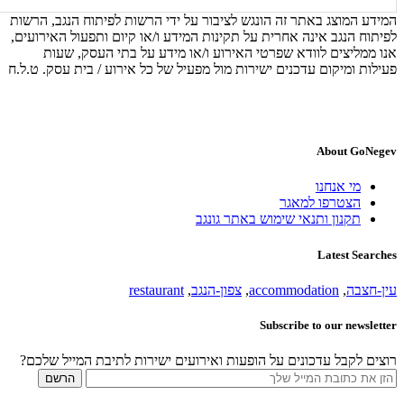
המידע המוצג באתר זה הונגש לציבור על ידי הרשות לפיתוח הנגב, הרשות
לפיתוח הנגב אינה אחרית על תקינות המידע ו/או קיום ותפעול האירועים,
אנו ממליצים לוודא שפרטי האירוע ו/או מידע על בתי העסק, שעות
פעילות ומיקום עדכנים ישירות מול מפעיל של כל אירוע / בית עסק. ט.ל.ח
About GoNegev
מי אנחנו
הצטרפו למאגר
תקנון ותנאי שימוש באתר גונגב
Latest Searches
עין-חצבה
,
accommodation
,
צפון-הנגב
,
restaurant
Subscribe to our newsletter
רוצים לקבל עדכונים על הופעות ואירועים ישירות לתיבת המייל שלכם?