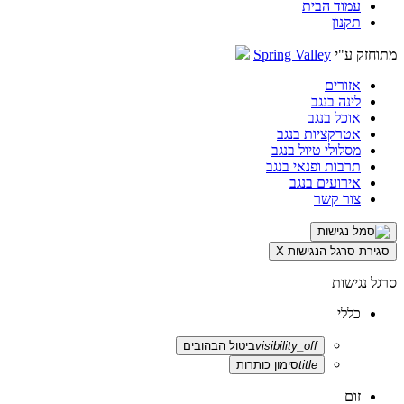
עמוד הבית
תקנון
מתוחזק ע"י
Spring Valley
אזורים
לינה בנגב
אוכל בנגב
אטרקציות בנגב
מסלולי טיול בנגב
תרבות ופנאי בנגב
אירועים בנגב
צור קשר
סגירת סרגל הנגישות
X
סרגל נגישות
כללי
visibility_off
ביטול הבהובים
title
סימון כותרות
זום