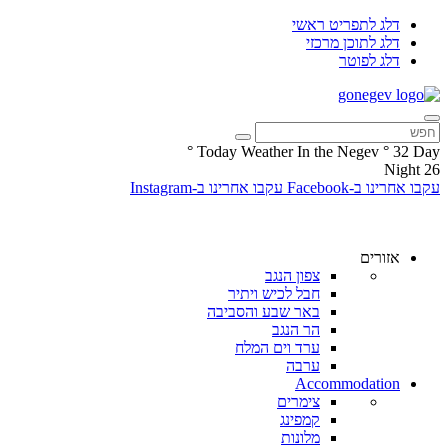
דלג לתפריט ראשי
דלג לתוכן מרכזי
דלג לפוטר
°
Today Weather In the Negev
°
32
Day
Night
26
עקבו אחרינו ב-Facebook
עקבו אחרינו ב-Instagram
אזורים
צפון הנגב
חבל לכיש ויתיר
באר שבע והסביבה
הר הנגב
ערד וים המלח
ערבה
Accommodation
צימרים
קמפינג
מלונות