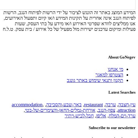
המידע המוצג באתר זה הונגש לציבור על ידי הרשות לפיתוח הנגב, הרשות
לפיתוח הנגב אינה אחרית על תקינות המידע ו/או קיום ותפעול האירועים,
אנו ממליצים לוודא שפרטי האירוע ו/או מידע על בתי העסק, שעות
פעילות ומיקום עדכנים ישירות מול מפעיל של כל אירוע / בית עסק. ט.ל.ח
About GoNegev
מי אנחנו
הצטרפו למאגר
תקנון ותנאי שימוש באתר גונגב
Latest Searches
עין-חצבה
,
ערבה
,
restaurant
,
באר-שבע-והסביבה
,
,
accommodation
attraction
,
צפון-הנגב
,
אורחת-גמלים-החאן-והצימרים-של-בטי
,
ערד-וים-המלח
,
אליפז
,
חבל-לכיש-ויתיר
Subscribe to our newsletter