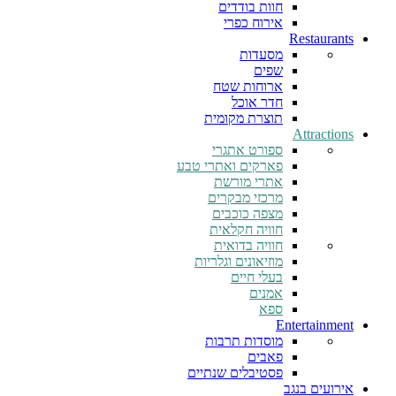
חוות בודדים
אירוח כפרי
Restaurants
מסעדות
שפים
ארוחות שטח
חדר אוכל
תוצרת מקומית
Attractions
ספורט אתגרי
פארקים ואתרי טבע
אתרי מורשת
מרכזי מבקרים
מצפה כוכבים
חוויה חקלאית
חוויה בדואית
מוזיאונים וגלריות
בעלי חיים
אמנים
ספא
Entertainment
מוסדות תרבות
פאבים
פסטיבלים שנתיים
אירועים בנגב