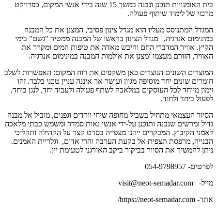
בית האומנויות תוכנן ונבנה במשך 15 שנה בידי אנשי המקום, כפרויקט
מרכזי של לימוד שיתוף פעולה.
המגדל המתנוסס מעליו הוא מגדל צינון פסיבי, המצנן את כל המבנה
במינימום אנרגיה, מגדל הצינון בראשו של המבנה ממטיר "גשם" בימי
הקיץ. אוויר המדברי החם והיבש מאדה את טיפות המים ומקרר את
האוויר, הזורם מעצמו ומצנן את אולמות המבנה במינימום אנרגיה.
המוצרים השונים הנוצרים כאן משקפים את רוח המקום: האפשרות לשלב
חומרים שונים יחד מוסיפה מגוון ועושר אך איננה עניין טכני בלבד. זהו
זימון מיוחד לכל העוסקים במלאכה לשתף פעולה ולעבוד יחד, לנגן ביחד,
לפעול ביחד ולחוד.
הסיור העצמאי מתחיל בשביל מחופה שיחי וורדים וגפנים, מוביל אל מבנה
גדול ומרשים שנבנה ותוכנן על-ידי אנשי נאות סמדר ומשמש כבתי מלאכה
לאמני הקיבוץ. המבקרים ייהנו מצפייה בסרט קצר על הקהילה ותהליכי
הבנייה, מרפסת תצפית אל בקעת הערבה והרי אדום, וגלריית האמנים.
ניתן להמשיך את הסיור בביקור ביקב האורגני לטעימת יין.
לפרטים- 054-9798957
מייל- visit@neot-semadar.com
אתר- https://neot-semadar.com/