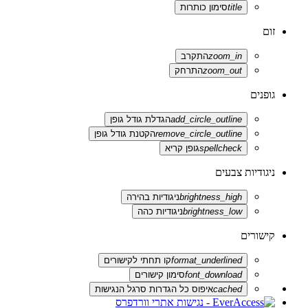
title
סימון כותרות
זום
zoom_in
התקרב
zoom_out
התרחק
גופנים
add_circle_outline
הגדלת גודל גופן
remove_circle_outline
הקטנת גודל גופן
spellcheck
גופן קריא
ניגודיות צבעים
brightness_high
ניגודיות בהירה
brightness_low
ניגודיות כהה
קישורים
format_underlined
קו תחתי לקישורים
font_download
סימון קישורים
cached
איפוס כל הגדרות סרגל הנגישות