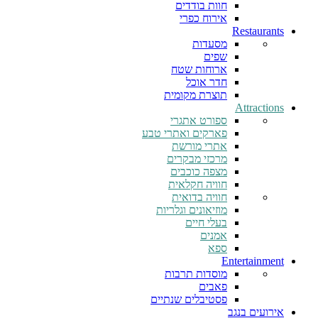
חוות בודדים
אירוח כפרי
Restaurants
מסעדות
שפים
ארוחות שטח
חדר אוכל
תוצרת מקומית
Attractions
ספורט אתגרי
פארקים ואתרי טבע
אתרי מורשת
מרכזי מבקרים
מצפה כוכבים
חוויה חקלאית
חוויה בדואית
מוזיאונים וגלריות
בעלי חיים
אמנים
ספא
Entertainment
מוסדות תרבות
פאבים
פסטיבלים שנתיים
אירועים בנגב