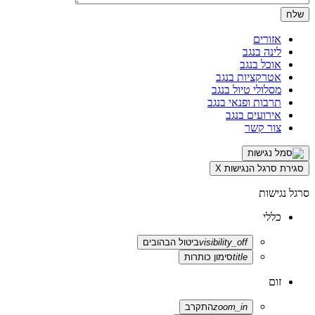
אזורים
לינה בנגב
אוכל בנגב
אטרקציות בנגב
מסלולי טיול בנגב
תרבות ופנאי בנגב
אירועים בנגב
צור קשר
סגירת סרגל הנגישות
X
סרגל נגישות
כללי
visibility_off
ביטול הבהובים
title
סימון כותרות
זום
zoom_in
התקרב