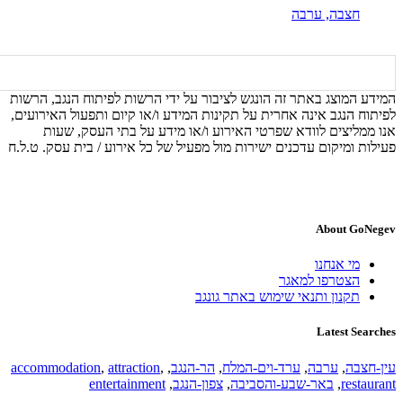
חצבה,
ערבה
המידע המוצג באתר זה הונגש לציבור על ידי הרשות לפיתוח הנגב, הרשות
לפיתוח הנגב אינה אחרית על תקינות המידע ו/או קיום ותפעול האירועים,
אנו ממליצים לוודא שפרטי האירוע ו/או מידע על בתי העסק, שעות
פעילות ומיקום עדכנים ישירות מול מפעיל של כל אירוע / בית עסק. ט.ל.ח
About GoNegev
מי אנחנו
הצטרפו למאגר
תקנון ותנאי שימוש באתר גונגב
Latest Searches
עין-חצבה
,
ערבה
,
ערד-וים-המלח
,
הר-הנגב
,
,
attraction
,
accommodation
restaurant
,
באר-שבע-והסביבה
,
צפון-הנגב
,
entertainment