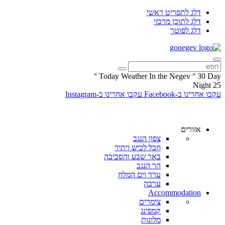
דלג לתפריט ראשי
דלג לתוכן מרכזי
דלג לפוטר
°
Today Weather In the Negev
°
30
Day
Night
25
עקבו אחרינו ב-Facebook
עקבו אחרינו ב-Instagram
אזורים
צפון הנגב
חבל לכיש ויתיר
באר שבע והסביבה
הר הנגב
ערד וים המלח
ערבה
Accommodation
צימרים
קמפינג
מלונות