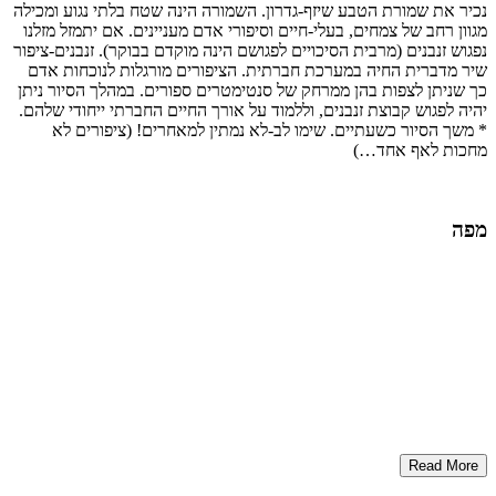
נכיר את שמורת הטבע שיזף-גדרון. השמורה הינה שטח בלתי נגוע ומכילה
מגוון רחב של צמחים, בעלי-חיים וסיפורי אדם מעניינים. אם יתמזל מזלנו
נפגוש זנבנים (מרבית הסיכויים לפגושם הינה מוקדם בבוקר). זנבנים-ציפור
שיר מדברית החיה במערכת חברתית. הציפורים מורגלות לנוכחות אדם
כך שניתן לצפות בהן ממרחק של סנטימטרים ספורים. במהלך הסיור ניתן
יהיה לפגוש קבוצת זנבנים, וללמוד על אורך החיים החברתי ייחודי שלהם.
* משך הסיור כשעתיים. שימו לב-לא נמתין למאחרים! (ציפורים לא
מחכות לאף אחד…)
מפה
Read More