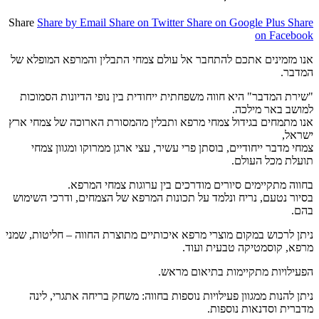
Share
Share by Email
Share on Twitter
Share on Google Plus
Share
on Facebook
אנו מזמינים אתכם להתחבר אל עולם צמחי התבלין והמרפא המופלא של
המדבר.
"שירת המדבר" היא חווה משפחתית ייחודית בין נופי הדיונות הסמוכות
למושב באר מילכה.
אנו מתמחים בגידול צמחי מרפא ותבלין מהמסורת הארוכה של צמחי ארץ
ישראל,
צמחי מדבר ייחודיים, בוסתן פרי עשיר, עצי ארגן ממרוקו ומגוון צמחי
תועלת מכל העולם.
בחווה מתקיימים סיורים מודרכים בין ערוגות צמחי המרפא.
בסיור נטעם, נריח ונלמד על תכונות המרפא של הצמחים, ודרכי השימוש
בהם.
ניתן לרכוש במקום מוצרי מרפא איכותיים מתוצרת החווה – חליטות, שמני
מרפא, קוסמטיקה טבעית ועוד.
הפעילויות מתקיימות בתיאום מראש.
ניתן להנות ממגוון פעילויות נוספות בחווה: משחק בריחה אתגרי, לינה
מדברית וסדנאות נוספות.