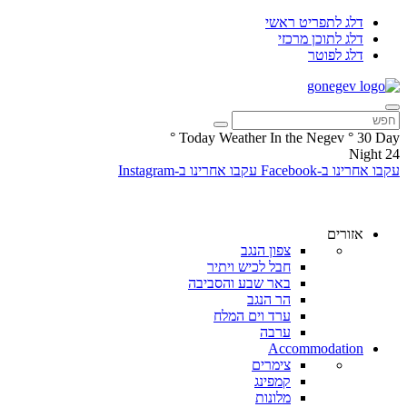
דלג לתפריט ראשי
דלג לתוכן מרכזי
דלג לפוטר
°
Today Weather In the Negev
°
30
Day
Night
24
עקבו אחרינו ב-Facebook
עקבו אחרינו ב-Instagram
אזורים
צפון הנגב
חבל לכיש ויתיר
באר שבע והסביבה
הר הנגב
ערד וים המלח
ערבה
Accommodation
צימרים
קמפינג
מלונות