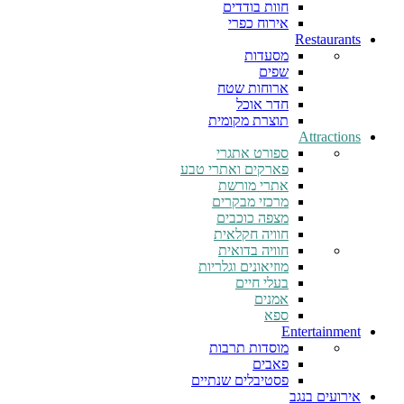
חוות בודדים
אירוח כפרי
Restaurants
מסעדות
שפים
ארוחות שטח
חדר אוכל
תוצרת מקומית
Attractions
ספורט אתגרי
פארקים ואתרי טבע
אתרי מורשת
מרכזי מבקרים
מצפה כוכבים
חוויה חקלאית
חוויה בדואית
מוזיאונים וגלריות
בעלי חיים
אמנים
ספא
Entertainment
מוסדות תרבות
פאבים
פסטיבלים שנתיים
אירועים בנגב