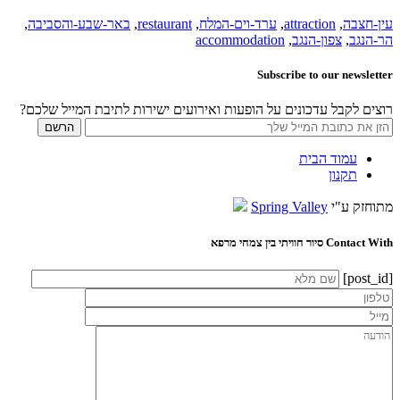
עין-חצבה
,
attraction
,
ערד-וים-המלח
,
restaurant
,
באר-שבע-והסביבה
,
הר-הנגב
,
צפון-הנגב
,
accommodation
Subscribe to our newsletter
רוצים לקבל עדכונים על הופעות ואירועים ישירות לתיבת המייל שלכם?
עמוד הבית
תקנון
מתוחזק ע"י
Spring Valley
Contact With סיור חוויתי בין צמחי מרפא
[post_id]