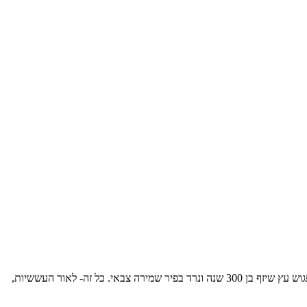
טיול לילי בתמר המקראית- נצא בשעות הלילה לעיר העתיקה תמר-נמחיז את סיפורה הייחודי ואת דמויותיה המרתקות מתקופת שלמה המלך ועד ימנו. נפגוש עץ שיזף בן 300 שנה ונרד בפיר שמירה צבאי. כל זה- לאור העששיות,