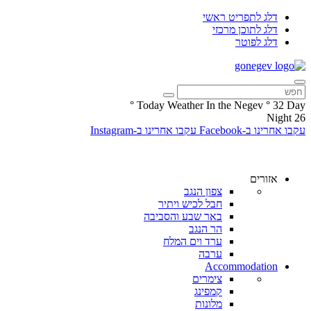
דלג לתפריט ראשי
דלג לתוכן מרכזי
דלג לפוטר
°
Today Weather In the Negev
°
32
Day
Night
26
עקבו אחרינו ב-Facebook
עקבו אחרינו ב-Instagram
אזורים
צפון הנגב
חבל לכיש ויתיר
באר שבע והסביבה
הר הנגב
ערד וים המלח
ערבה
Accommodation
צימרים
קמפינג
מלונות