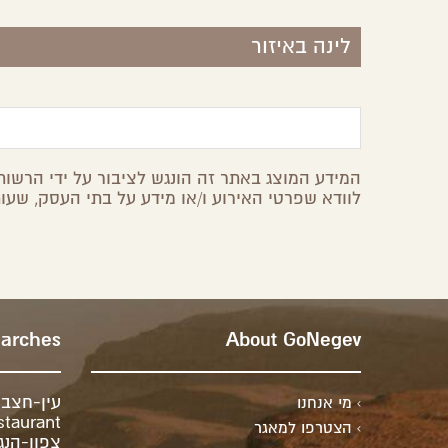
לינה באיזור
המידע המוצג באתר זה הונגש לציבור על ידי הרשות 
לוודא שפרטי האירוע ו/או מידע על בתי העסק, שעות
earches
About GoNegev
עין-חצב
מי אנחנו
staurant
הצטרפו למאגר
צפון-הנג