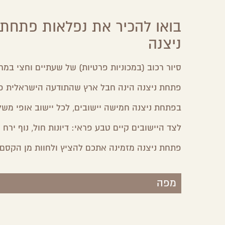
בואו להכיר את נפלאות פתחת
Share
Share
Share
Share
on
on
on
by
ניצנה
Facebook
Google
Twitter
Email
Plus
סיור רכוב (במכוניות פרטיות) של שעתיים וחצי במר
פתחת ניצנה הינה חבל ארץ שהתודעה הישראלית פס
בפתחת ניצנה חמישה יישובים, לכל יישוב אופי משלו
לצד היישובים קיים טבע פראי: דיונות חול, נוף ירח 
פתחת ניצנה מזמינה אתכם להציץ ולחוות מן הקסם 
מפה