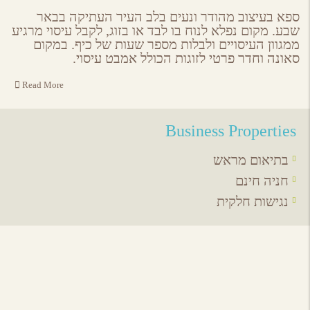
on
on
on
by
ebook
Google
Twitter
Email
ספא בעיצוב מהודר ונעים בלב העיר העתיקה בבאר
Plus
שבע. מקום נפלא לנוח בו לבד או בזוג, לקבל עיסוי מרגיע
ממגוון העיסויים ולבלות מספר שעות של כיף. במקום
סאונה וחדר פרטי לזוגות הכולל אמבט עיסוי.
Read More
Business Properties
בתיאום מראש
חניה חינם
נגישות חלקית
אירועים באיזור
לכל האירועים
מסעדות באיזור
לכל המסעדות